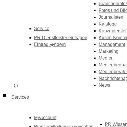
Brancheninfo
Fotos und Bil
Journalisten
Kataloge
Service
Konzepterstel
PR-Dienstleister eintragen
Krisen-Kommu
Eintrag �ndern
Management
Marketing
Medien
Medienbeoba
Medienberate
Nachrichtena
News
Services
MyAccount
PR Wisse
Pressemitteilungen verwalten