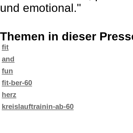
und emotional."
Themen in dieser Press
fit
and
fun
fit-ber-60
herz
kreislauftrainin-ab-60