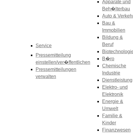
Apparate und
Beh�lterbau
Auto & Verkeh
Bau &
Immobilien
Bildung &
Beruf
Service
Biotechnologi
Pressemitteilung
B�ro
einstellen/ver�ffentlichen
Chemische
Pressemitteilungen
Industrie
verwalten
Dienstleistung
Elektro- und
Elektronik
Energie &
Umwelt
Familie &
Kinder
Finanzwesen