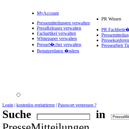
MyAccount
PR Wissen
Pressemitteilungen verwalten
PressReleases verwalten
PR Fachbeitr
Fachartikel verwalten
Pressemitteilu
Whitepaper verwalten
Pressekonferen
Pressef�cher verwalten
Pressearbeit Ti
Benutzerdaten �ndern
Login
|
kostenlos registrieren
|
Passwort vergessen ?
Suche
in
PresseMitteilungen