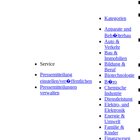
Kategorien
Apparate und
Beh�lterbau
Auto &
Verkehr
Bau &
Immobilien
Service
Bildung &
Beruf
Pressemitteilung
Biotechnologie
einstellen/ver�ffentlichen
B�ro
Pressemitteilungen
Chemische
verwalten
Industrie
Dienstleistung
Elektro- und
Elektronik
Energie &
Umwelt
Familie &
Kinder
Finanzwesen