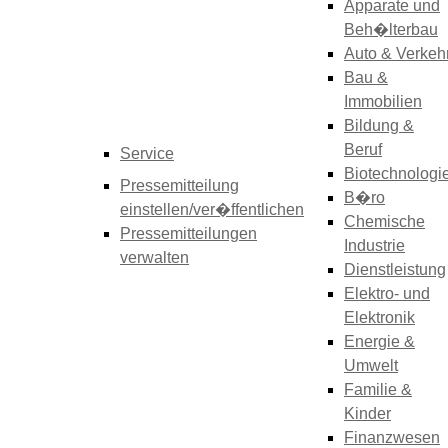
Apparate und
Beh�lterbau
Auto & Verkeh
Bau &
Immobilien
Bildung &
Beruf
Service
Biotechnologi
Pressemitteilung
B�ro
einstellen/ver�ffentlichen
Chemische
Pressemitteilungen
Industrie
verwalten
Dienstleistung
Elektro- und
Elektronik
Energie &
Umwelt
Familie &
Kinder
Finanzwesen