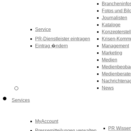
Brancheninfo
Fotos und Bil
Journalisten
Kataloge
Service
Konzepterstel
PR-Dienstleister eintragen
Krisen-Kommu
Eintrag �ndern
Management
Marketing
Medien
Medienbeoba
Medienberate
Nachrichtena
News
Services
MyAccount
PR Wisse
Pressemitteilungen verwalten