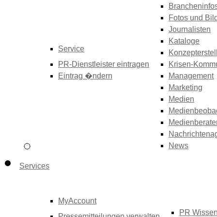
Brancheninfo
Fotos und Bil
Journalisten
Kataloge
Service
Konzepterstel
PR-Dienstleister eintragen
Krisen-Kommu
Eintrag �ndern
Management
Marketing
Medien
Medienbeoba
Medienberate
Nachrichtena
News
Services
MyAccount
PR Wisse
Pressemitteilungen verwalten