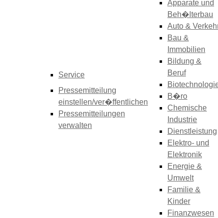
Apparate und
Beh�lterbau
Auto & Verkeh
Bau &
Immobilien
Bildung &
Beruf
Service
Biotechnologi
Pressemitteilung
B�ro
einstellen/ver�ffentlichen
Chemische
Pressemitteilungen
Industrie
verwalten
Dienstleistung
Elektro- und
Elektronik
Energie &
Umwelt
Familie &
Kinder
Finanzwesen