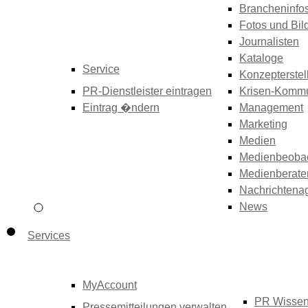
Brancheninfo
Fotos und Bil
Journalisten
Kataloge
Service
Konzepterstel
PR-Dienstleister eintragen
Krisen-Kommu
Eintrag �ndern
Management
Marketing
Medien
Medienbeoba
Medienberate
Nachrichtena
News
Services
MyAccount
PR Wisse
Pressemitteilungen verwalten