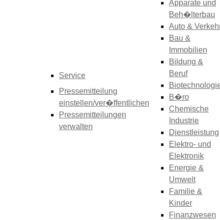
Apparate und
Beh�lterbau
Auto & Verkeh
Bau &
Immobilien
Bildung &
Beruf
Service
Biotechnologi
Pressemitteilung
B�ro
einstellen/ver�ffentlichen
Chemische
Pressemitteilungen
Industrie
verwalten
Dienstleistung
Elektro- und
Elektronik
Energie &
Umwelt
Familie &
Kinder
Finanzwesen