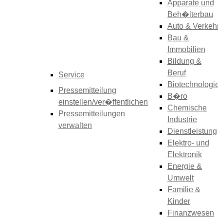
Apparate und
Beh�lterbau
Auto & Verkeh
Bau &
Immobilien
Bildung &
Beruf
Service
Biotechnologi
Pressemitteilung
B�ro
einstellen/ver�ffentlichen
Chemische
Pressemitteilungen
Industrie
verwalten
Dienstleistung
Elektro- und
Elektronik
Energie &
Umwelt
Familie &
Kinder
Finanzwesen