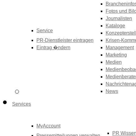
Brancheninfo
Fotos und Bil
Journalisten
Kataloge
Service
Konzepterstel
PR-Dienstleister eintragen
Krisen-Kommu
Eintrag �ndern
Management
Marketing
Medien
Medienbeoba
Medienberate
Nachrichtena
News
Services
MyAccount
PR Wisse
Pressemitteilungen verwalten