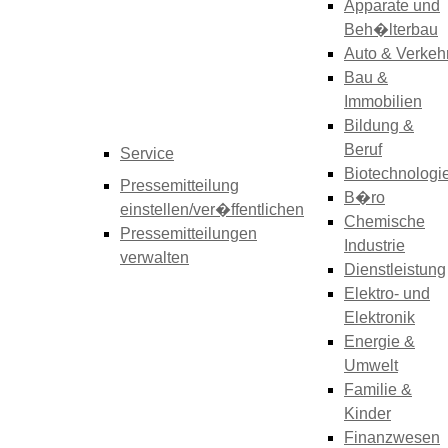
Apparate und
Beh�lterbau
Auto & Verkeh
Bau &
Immobilien
Bildung &
Beruf
Service
Biotechnologi
Pressemitteilung
B�ro
einstellen/ver�ffentlichen
Chemische
Pressemitteilungen
Industrie
verwalten
Dienstleistung
Elektro- und
Elektronik
Energie &
Umwelt
Familie &
Kinder
Finanzwesen