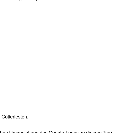
Götterfesten.
ischen Umgestaltung des Google-Logos zu diesem Tag)