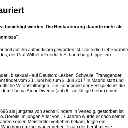
auriert
 besichtigt werden. Die Restaurierung dauerte mehr als
nemisza“.
önheit auf ihn aufmerksam geworden ist. Doch die Liebe währte
ldes, der Graf Wilhelm Friedrich Schaumburg-Lippe, ein
der , bisexual - auf Deutsch: Lesben, Schwule, Transgender
t findet vom 23. Juni bis zum 2. Juli 2017 in Madrid statt und
ortliche Veranstaltungen. Ein Höhepunkt der Festspiele ist die
em Thema Amor Diverso (auf dt.: vielfältige Liebe) einen
696 als jüngstes von sechs Kindern in Venedig, gestorben ist
 Bereits im jungen Alter von 17 Jahren wurde er nach seiner
ahren seinen Meistertitel verliehen bekam, folgte ein
ch Würzburg umzog, war er neben Tizian der berühmteste