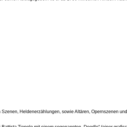
en Szenen, Heldenerzählungen, sowie Altären, Opernszenen und 
 Battista Tiepolo mit einem sogenannten „Doodle“ (einer graf