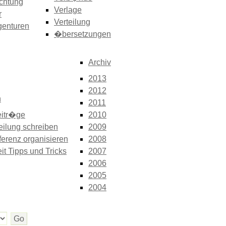
chtung
Verlage
r
Verteilung
genturen
�bersetzungen
Archiv
2013
2012
n
2011
itr�ge
2010
eilung schreiben
2009
erenz organisieren
2008
it Tipps und Tricks
2007
2006
2005
2004