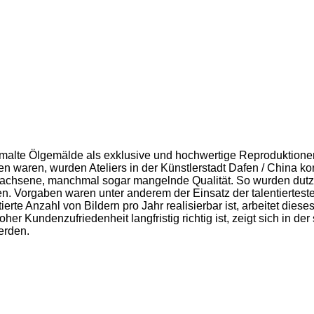
alte Ölgemälde als exklusive und hochwertige Reproduktionen 
aren, wurden Ateliers in der Künstlerstadt Dafen / China kon
chsene, manchmal sogar mangelnde Qualität. So wurden dutzend
. Vorgaben waren unter anderem der Einsatz der talentiertesten
rte Anzahl von Bildern pro Jahr realisierbar ist, arbeitet dieses
er Kundenzufriedenheit langfristig richtig ist, zeigt sich in de
erden.