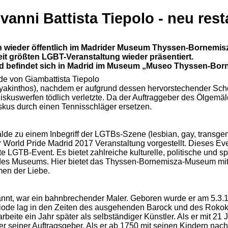
anni Battista Tiepolo - neu rest
wieder öffentlich im Madrider Museum Thyssen-Bornemisza
eit größten LGBT-Veranstaltung wieder präsentiert.
nd befindet sich in Madrid im Museum „Museo Thyssen-Bor
de von Giambattista Tiepolo
(Hyakinthos), nachdem er aufgrund dessen hervorstechender Sch
Diskuswerfen tödlich verletzte. Da der Auftraggeber des Ölgemä
skus durch einen Tennisschläger ersetzen.
de zu einem Inbegriff der LGTBs-Szene (lesbian, gay, transgen
r World Pride Madrid 2017 Veranstaltung vorgestellt. Dieses Even
 LGTB-Event. Es bietet zahlreiche kulturelle, politische und sp
des Museums. Hier bietet das Thyssen-Bornemisza-Museum mit d
en der Liebe.
kannt, war ein bahnbrechender Maler. Geboren wurde er am 5.3.1
iode lag in den Zeiten des ausgehenden Barock und des Rokoko.
eite ein Jahr später als selbständiger Künstler. Als er mit 21 J
er seiner Auftragsgeber. Als er ab 1750 mit seinen Kindern na