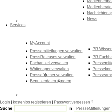
Medienbeoba
Medienberate
Nachrichtena
News
Services
MyAccount
PR Wisse
Pressemitteilungen verwalten
PressReleases verwalten
PR Fachbe
Fachartikel verwalten
Pressemitt
Whitepaper verwalten
Pressekonf
Pressef�cher verwalten
Pressearbe
Benutzerdaten �ndern
Login
|
kostenlos registrieren
|
Passwort vergessen ?
Suche
in