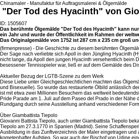
Chinamaler - Manufaktur für Auftragsmalerei & Ölgemälde
"Der Tod des Hyacinth" von Giov
ID: 1505607
Das berühmte Ölgemälde "Der Tod des Hyacinth" kann nun 
ein Jahr und wurde der Öffentlichkeit im Rahmen der weltw
Das Originalgemälde von 1752 ist 287 cm x 235 cm groß u
(firmenpresse) - Die Geschichte zu diesem berühmten Ölgemäl
Der Sage nach verliebte sich Apoll in den Jüngling Hyacinth 
nicht lange, da Apoll den jungen Hyacinth versehentlich beim 
besessener Tennisspieler war, ließ er auf dem Gemälde des Di
Aktueller Bezug der LGTB-Szene zu dem Werk
Diese Liebe unter Gleichgeschlechtlichen machten das Ölgemäl
und Bisexuelle). So wurde das restaurierte Ölbild anlässlich de
ist mit etwa zwei Millionen Besuchern das weltweit bedeutendste
Pride Parade am 1. Juli auf dem Paseo del Prado in der Nähe 
Rundgang durch seine Ausstellung anhand verschiedener Form
Über Giambattista Tiepolo
Giovanni Battista Tiepolo, auch unter Giambattista Tiepolo be
Tiepolo am 27.3.1770 in Spanien (Madrid). Seine Schaffensper
Ausbildung in das Zunftverzeichnis der Maler eingetragen und arb
kometenhafter Aufstieg. So war auch der Bischof von Udine ein