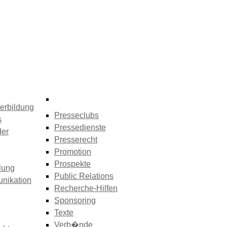
erbildung
Presseclubs
s
Pressedienste
der
Presserecht
Promotion
Prospekte
lung
Public Relations
nikation
Recherche-Hilfen
Sponsoring
Texte
Verb�nde