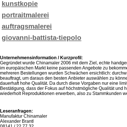
kunstkopie
portraitmalerei
auftragsmalerei
giovanni-battista-tiepolo
Unternehmensinformation / Kurzprofil:
Gegründet wurde Chinamaler 2006 mit dem Ziel, echte handgem
im europäischen Markt keine passenden Angebote zu bekommen w
mehreren Bestellungen wurden Schwächen ersichtlich: durchwa
beauftragt, um daraus den besten Anbieter auswählen zu können
dauerhaft hohe Qualität. Da durch diese Vorgaben nur eine limitie
Bestätigung, dass der Fokus auf höchstmögliche Qualität und hoh
wiederholt Reproduktionen erwerben, also zu Stammkunden w
Leseranfragen:
Manufaktur Chinamaler
Alexander Brantl
08141 / 22 77 32