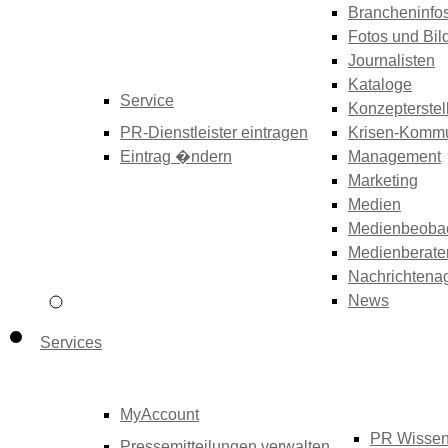
Brancheninfo
Fotos und Bil
Journalisten
Kataloge
Service
Konzepterstel
PR-Dienstleister eintragen
Krisen-Kommu
Eintrag �ndern
Management
Marketing
Medien
Medienbeoba
Medienberate
Nachrichtena
News
Services
MyAccount
PR Wisse
Pressemitteilungen verwalten