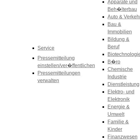
Apparate und
Beh�lterbau
Auto & Verkeh
Bau &
Immobilien
Bildung &
Beruf
Service
Biotechnologi
Pressemitteilung
B�ro
einstellen/ver�ffentlichen
Chemische
Pressemitteilungen
Industrie
verwalten
Dienstleistung
Elektro- und
Elektronik
Energie &
Umwelt
Familie &
Kinder
Finanzwesen