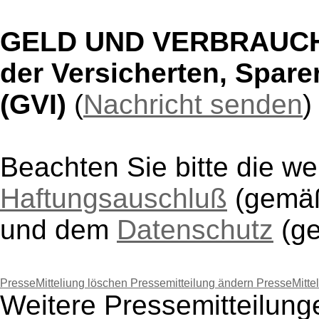
GELD UND VERBRAUCHE
der Versicherten, Sparer
(GVI)
(
Nachricht senden
)
Beachten Sie bitte die w
Haftungsauschluß
(gem
und dem
Datenschutz
(g
PresseMitteliung löschen
Pressemitteilung ändern
PresseMitte
Weitere Pressemitteilu