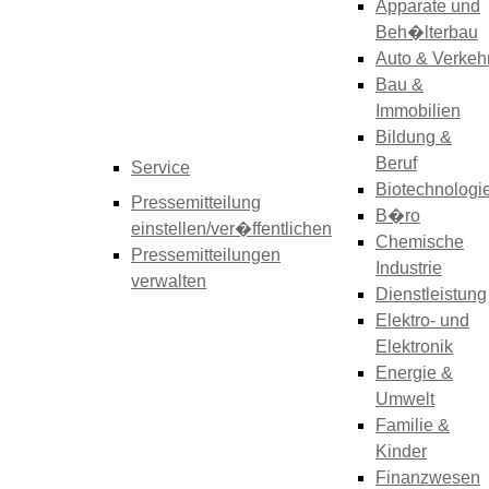
Apparate und
Beh�lterbau
Auto & Verkeh
Bau &
Immobilien
Bildung &
Beruf
Service
Biotechnologi
Pressemitteilung
B�ro
einstellen/ver�ffentlichen
Chemische
Pressemitteilungen
Industrie
verwalten
Dienstleistung
Elektro- und
Elektronik
Energie &
Umwelt
Familie &
Kinder
Finanzwesen