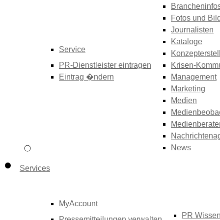
Brancheninfo
Fotos und Bil
Journalisten
Kataloge
Service
Konzepterstel
PR-Dienstleister eintragen
Krisen-Kommu
Eintrag �ndern
Management
Marketing
Medien
Medienbeoba
Medienberate
Nachrichtena
News
Services
MyAccount
PR Wisse
Pressemitteilungen verwalten