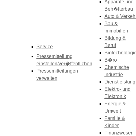
Apparate und
Beh�lterbau
Auto & Verkeh
Bau &
Immobilien
Bildung &
Beruf
Service
Biotechnologi
Pressemitteilung
B�ro
einstellen/ver�ffentlichen
Chemische
Pressemitteilungen
Industrie
verwalten
Dienstleistung
Elektro- und
Elektronik
Energie &
Umwelt
Familie &
Kinder
Finanzwesen