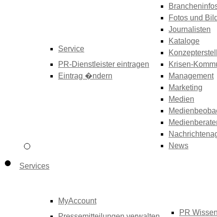
Brancheninfo
Fotos und Bil
Journalisten
Kataloge
Service
Konzepterstel
PR-Dienstleister eintragen
Krisen-Kommu
Eintrag �ndern
Management
Marketing
Medien
Medienbeoba
Medienberate
Nachrichtena
News
Services
MyAccount
PR Wisse
Pressemitteilungen verwalten