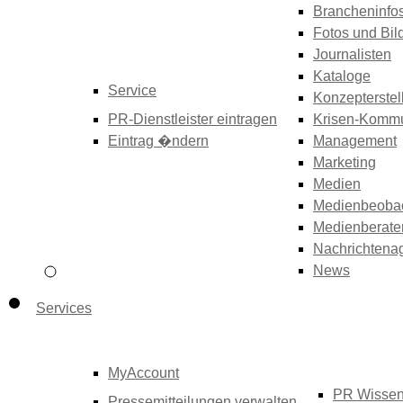
Brancheninfo
Fotos und Bil
Journalisten
Kataloge
Service
Konzepterstel
PR-Dienstleister eintragen
Krisen-Kommu
Eintrag �ndern
Management
Marketing
Medien
Medienbeoba
Medienberate
Nachrichtena
News
Services
MyAccount
PR Wisse
Pressemitteilungen verwalten