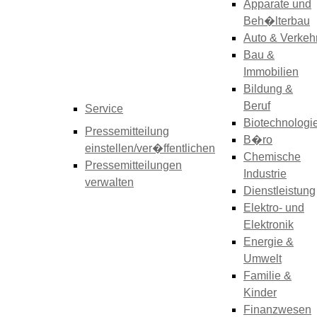
Apparate und
Beh�lterbau
Auto & Verkeh
Bau &
Immobilien
Bildung &
Beruf
Service
Biotechnologi
Pressemitteilung
B�ro
einstellen/ver�ffentlichen
Chemische
Pressemitteilungen
Industrie
verwalten
Dienstleistung
Elektro- und
Elektronik
Energie &
Umwelt
Familie &
Kinder
Finanzwesen