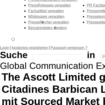
PressReleases verwalten
PR Fachbe
Fachartikel verwalten
Pressemitt
Whitepaper verwalten
Pressekonf
Pressef�cher verwalten
Pressearbe
Benutzerdaten �ndern
Login
|
kostenlos registrieren
|
Passwort vergessen ?
Suche
in
Global Communication E
The Ascott Limited g
Citadines Barbican
mit Sourced Market 