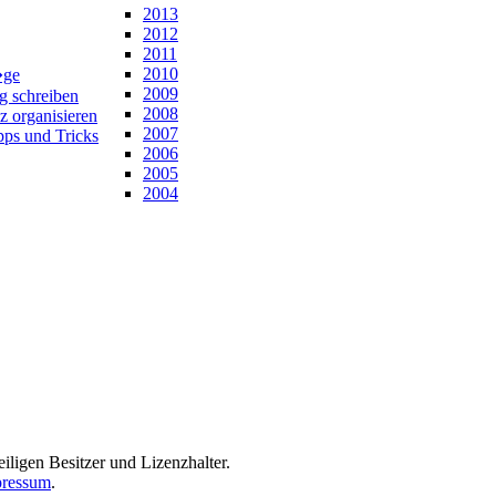
2013
2012
2011
2010
�ge
2009
ng schreiben
2008
z organisieren
2007
pps und Tricks
2006
2005
2004
iligen Besitzer und Lizenzhalter.
ressum
.