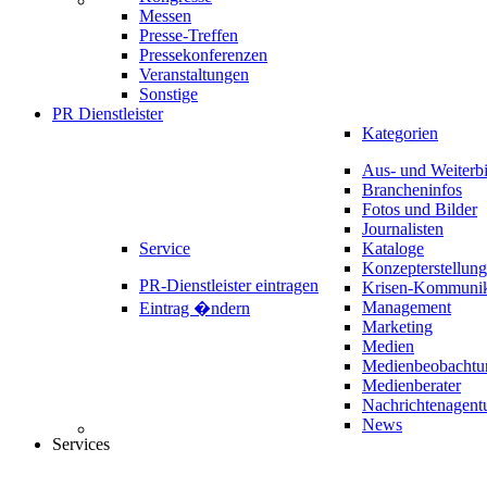
Messen
Presse-Treffen
Pressekonferenzen
Veranstaltungen
Sonstige
PR Dienstleister
Kategorien
Aus- und Weiterb
Brancheninfos
Fotos und Bilder
Journalisten
Service
Kataloge
Konzepterstellung
PR-Dienstleister eintragen
Krisen-Kommunik
Management
Eintrag �ndern
Marketing
Medien
Medienbeobachtu
Medienberater
Nachrichtenagent
News
Services