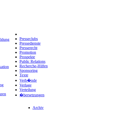
Presseclubs
ildung
Pressedienste
Presserecht
Promotion
Prospekte
Public Relations
Recherche-Hilfen
ation
Sponsoring
Texte
Verb�nde
ng
Verlage
Verteilung
uren
�bersetzungen
Archiv