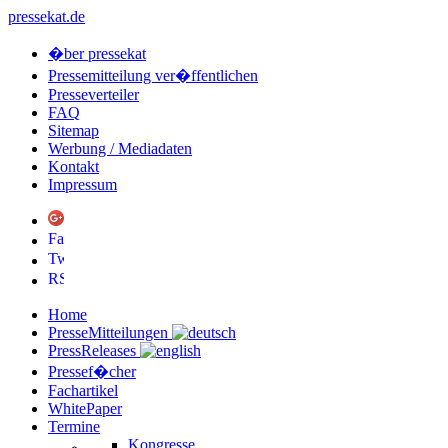
pressekat.de
�ber pressekat
Pressemitteilung ver�ffentlichen
Presseverteiler
FAQ
Sitemap
Werbung / Mediadaten
Kontakt
Impressum
Home
PresseMitteilungen
PressReleases
Pressef�cher
Fachartikel
WhitePaper
Termine
Kongresse