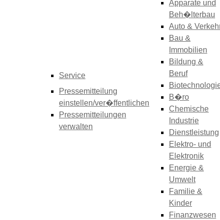
Apparate und
Beh�lterbau
Auto & Verkeh
Bau &
Immobilien
Bildung &
Beruf
Service
Biotechnologi
Pressemitteilung
B�ro
einstellen/ver�ffentlichen
Chemische
Pressemitteilungen
Industrie
verwalten
Dienstleistung
Elektro- und
Elektronik
Energie &
Umwelt
Familie &
Kinder
Finanzwesen