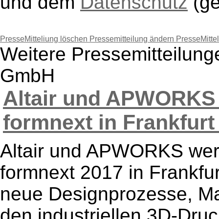
und dem
Datenschutz
(g
PresseMitteliung löschen
Pressemitteilung ändern
PresseMitte
Weitere Pressemitteilunge
GmbH
Altair und APWORKS p
formnext in Frankfurt
Altair und APWORKS werd
formnext 2017 in Frankfu
neue Designprozesse, Ma
den industriellen 3D-Dru