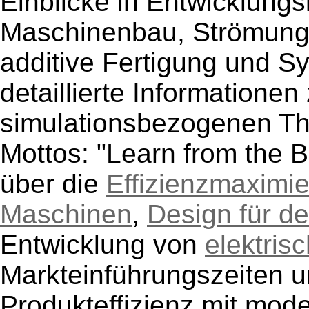
Einblicke in Entwicklung
Maschinenbau, Strömungs
additive Fertigung und S
detaillierte Informatione
simulationsbezogenen T
Mottos: "Learn from the B
über die
Effizienzmaximi
Maschinen
,
Design für d
Entwicklung von
elektris
Markteinführungszeiten u
Produkteffizienz mit mo