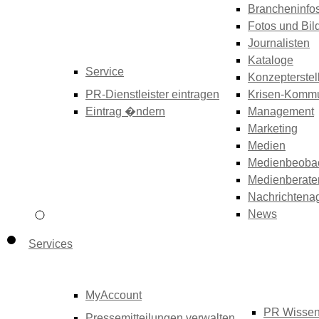
Brancheninfo
Fotos und Bil
Journalisten
Kataloge
Service
Konzepterstel
PR-Dienstleister eintragen
Krisen-Kommu
Eintrag �ndern
Management
Marketing
Medien
Medienbeoba
Medienberate
Nachrichtena
News
Services
MyAccount
PR Wisse
Pressemitteilungen verwalten