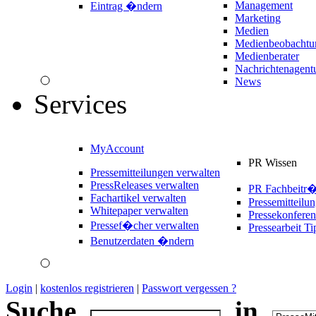
Management
Eintrag �ndern
Marketing
Medien
Medienbeobachtu
Medienberater
Nachrichtenagent
News
Services
MyAccount
PR Wissen
Pressemitteilungen verwalten
PressReleases verwalten
PR Fachbeitr
Fachartikel verwalten
Pressemitteilu
Whitepaper verwalten
Pressekonferen
Pressef�cher verwalten
Pressearbeit Ti
Benutzerdaten �ndern
Login
|
kostenlos registrieren
|
Passwort vergessen ?
Suche
in