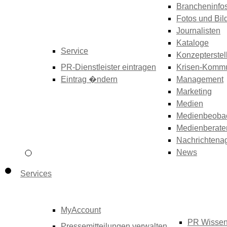
Brancheninfo
Fotos und Bil
Journalisten
Kataloge
Service
Konzepterstel
PR-Dienstleister eintragen
Krisen-Kommu
Eintrag �ndern
Management
Marketing
Medien
Medienbeoba
Medienberate
Nachrichtena
News
Services
MyAccount
PR Wisse
Pressemitteilungen verwalten