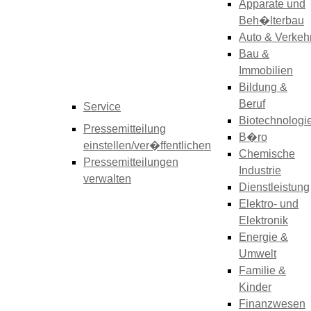
Apparate und
Beh�lterbau
Auto & Verkeh
Bau &
Immobilien
Bildung &
Beruf
Service
Biotechnologi
Pressemitteilung
B�ro
einstellen/ver�ffentlichen
Chemische
Pressemitteilungen
Industrie
verwalten
Dienstleistung
Elektro- und
Elektronik
Energie &
Umwelt
Familie &
Kinder
Finanzwesen