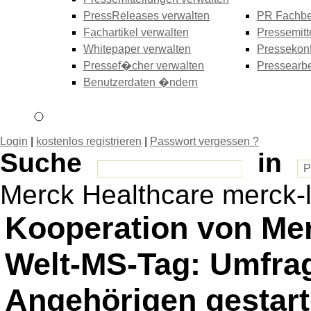
PressReleases verwalten
PR Fachbe
Fachartikel verwalten
Pressemitt
Whitepaper verwalten
Pressekonf
Pressef�cher verwalten
Pressearbe
Benutzerdaten �ndern
Login
|
kostenlos registrieren
|
Passwort vergessen ?
Suche
in
Merck Healthcare merck-l
Kooperation von Me
Welt-MS-Tag: Umfrag
Angehörigen gestart