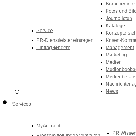
Brancheninfo
Fotos und Bil
Journalisten
Kataloge
Service
Konzepterstel
PR-Dienstleister eintragen
Krisen-Kommu
Eintrag �ndern
Management
Marketing
Medien
Medienbeoba
Medienberate
Nachrichtena
News
Services
MyAccount
PR Wisse
Pressemitteilungen verwalten