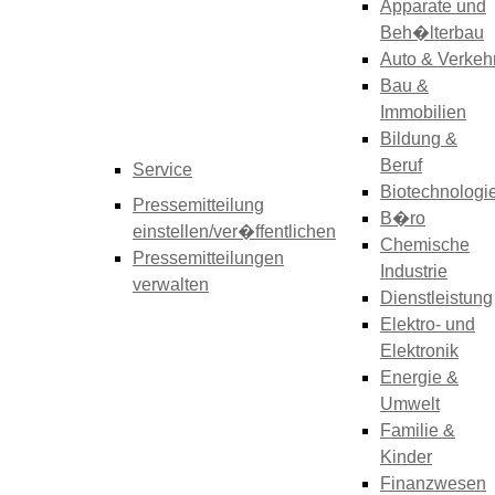
Apparate und
Beh�lterbau
Auto & Verkeh
Bau &
Immobilien
Bildung &
Beruf
Service
Biotechnologi
Pressemitteilung
B�ro
einstellen/ver�ffentlichen
Chemische
Pressemitteilungen
Industrie
verwalten
Dienstleistung
Elektro- und
Elektronik
Energie &
Umwelt
Familie &
Kinder
Finanzwesen