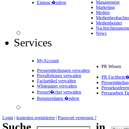
Management
Eintrag �ndern
Marketing
Medien
Medienbeobachtu
Medienberater
Nachrichtenagent
News
Services
MyAccount
PR Wissen
Pressemitteilungen verwalten
PressReleases verwalten
PR Fachbeitr
Fachartikel verwalten
Pressemitteilu
Whitepaper verwalten
Pressekonferen
Pressef�cher verwalten
Pressearbeit Ti
Benutzerdaten �ndern
Login
|
kostenlos registrieren
|
Passwort vergessen ?
Suche
in