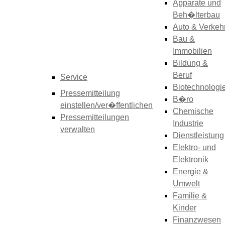
Apparate und
Beh�lterbau
Auto & Verkeh
Bau &
Immobilien
Bildung &
Beruf
Service
Biotechnologi
Pressemitteilung
B�ro
einstellen/ver�ffentlichen
Chemische
Pressemitteilungen
Industrie
verwalten
Dienstleistung
Elektro- und
Elektronik
Energie &
Umwelt
Familie &
Kinder
Finanzwesen