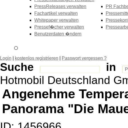
PressReleases verwalten
PR Fachbe
Fachartikel verwalten
Pressemitt
Whitepaper verwalten
Pressekonf
Pressef�cher verwalten
Pressearbe
Benutzerdaten �ndern
Login
|
kostenlos registrieren
|
Passwort vergessen ?
Suche
in
Hotmobil Deutschland G
Angenehme Temperat
Panorama "Die Maue
ID: 1456966