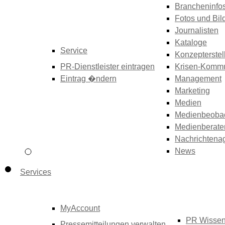
Brancheninfo
Fotos und Bil
Journalisten
Kataloge
Service
Konzepterstel
PR-Dienstleister eintragen
Krisen-Kommu
Eintrag �ndern
Management
Marketing
Medien
Medienbeoba
Medienberate
Nachrichtena
News
Services
MyAccount
PR Wisse
Pressemitteilungen verwalten