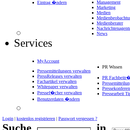
Management
Eintrag �ndern
Marketing
Medien
Medienbeobachtu
Medienberater
Nachrichtenagent
News
Services
MyAccount
PR Wissen
Pressemitteilungen verwalten
PressReleases verwalten
PR Fachbeitr
Fachartikel verwalten
Pressemitteilu
Whitepaper verwalten
Pressekonferen
Pressef�cher verwalten
Pressearbeit Ti
Benutzerdaten �ndern
Login
|
kostenlos registrieren
|
Passwort vergessen ?
Suche
in