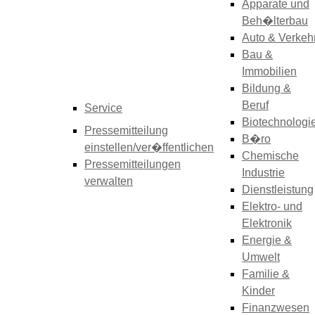
Apparate und
Beh�lterbau
Auto & Verkeh
Bau &
Immobilien
Bildung &
Beruf
Service
Biotechnologi
Pressemitteilung
B�ro
einstellen/ver�ffentlichen
Chemische
Pressemitteilungen
Industrie
verwalten
Dienstleistung
Elektro- und
Elektronik
Energie &
Umwelt
Familie &
Kinder
Finanzwesen