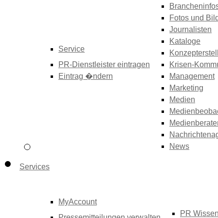
Brancheninfo
Fotos und Bil
Journalisten
Kataloge
Service
Konzepterstel
PR-Dienstleister eintragen
Krisen-Kommu
Eintrag �ndern
Management
Marketing
Medien
Medienbeoba
Medienberate
Nachrichtena
News
Services
MyAccount
PR Wisse
Pressemitteilungen verwalten