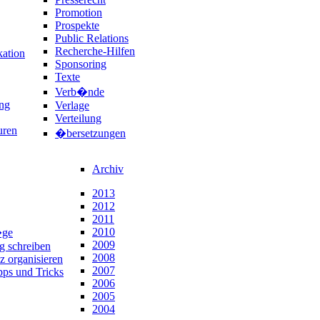
Promotion
Prospekte
Public Relations
Recherche-Hilfen
ation
Sponsoring
Texte
Verb�nde
ng
Verlage
Verteilung
uren
�bersetzungen
Archiv
2013
2012
2011
2010
�ge
2009
ng schreiben
2008
z organisieren
2007
pps und Tricks
2006
2005
2004