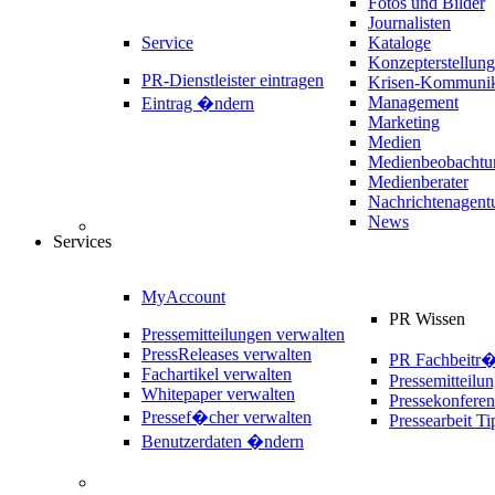
Fotos und Bilder
Journalisten
Service
Kataloge
Konzepterstellung
PR-Dienstleister eintragen
Krisen-Kommunik
Management
Eintrag �ndern
Marketing
Medien
Medienbeobachtu
Medienberater
Nachrichtenagent
News
Services
MyAccount
PR Wissen
Pressemitteilungen verwalten
PressReleases verwalten
PR Fachbeitr
Fachartikel verwalten
Pressemitteilu
Whitepaper verwalten
Pressekonferen
Pressef�cher verwalten
Pressearbeit Ti
Benutzerdaten �ndern