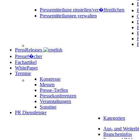
B
Pressemitteilung einstellen/ver�ffentlichen
Pressemitteilungen verwalten
C
D
E
F
PressReleases
Pressef�cher
Fachartikel
WhitePaper
Termine
Kongresse
Messen
Presse-Treffen
Pressekonferenzen
Veranstaltungen
Sonstige
PR Dienstleister
Kategorien
Aus- und Weiterb
Brancheninfos