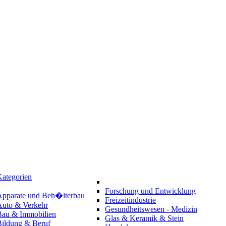
ategorien
Forschung und Entwicklung
Apparate und Beh�lterbau
Freizeitindustrie
Auto & Verkehr
Gesundheitswesen - Medizin
Bau & Immobilien
Glas & Keramik & Stein
Bildung & Beruf