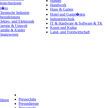
Handel
iotechnologie
Handwerk
B�ro
Haus & Garten
hemische Industrie
Hotel und Gastst�tten
ienstleistung
Industrietechnik
lektro- und Elektronik
IT & Hardware & Software & TK
Energie & Umwelt
Kunst und Kultur
amilie & Kinder
Land- und Forstwirtschaft
Finanzwesen
Presseclubs
ildung
Pressedienste
Presserecht