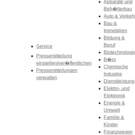
Apparate und
Beh�lterbau
Auto & Verkeh
Bau &
Immobilien
Bildung &
Beruf
Service
Biotechnologi
Pressemitteilung
B�ro
einstellen/ver�ffentlichen
Chemische
Pressemitteilungen
Industrie
verwalten
Dienstleistung
Elektro- und
Elektronik
Energie &
Umwelt
Familie &
Kinder
Finanzwesen