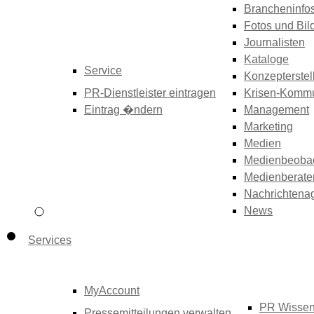
Brancheninfo
Fotos und Bil
Journalisten
Kataloge
Service
Konzepterstel
PR-Dienstleister eintragen
Krisen-Kommu
Eintrag �ndern
Management
Marketing
Medien
Medienbeoba
Medienberate
Nachrichtena
News
Services
MyAccount
PR Wisse
Pressemitteilungen verwalten