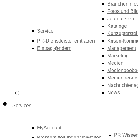
Brancheninfo
Fotos und Bil
Journalisten
Kataloge
Service
Konzepterstel
PR-Dienstleister eintragen
Krisen-Kommu
Eintrag �ndern
Management
Marketing
Medien
Medienbeoba
Medienberate
Nachrichtena
News
Services
MyAccount
PR Wisse
Pressemitteilungen verwalten