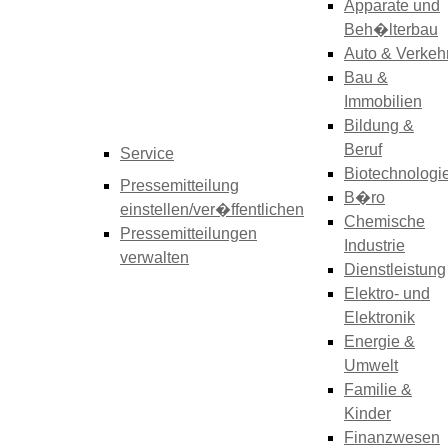
Apparate und
Beh�lterbau
Auto & Verkeh
Bau &
Immobilien
Bildung &
Beruf
Service
Biotechnologi
Pressemitteilung
B�ro
einstellen/ver�ffentlichen
Chemische
Pressemitteilungen
Industrie
verwalten
Dienstleistung
Elektro- und
Elektronik
Energie &
Umwelt
Familie &
Kinder
Finanzwesen