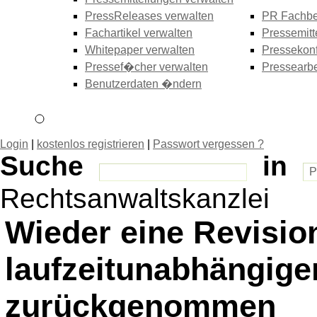
PressReleases verwalten
PR Fachbe
Fachartikel verwalten
Pressemitt
Whitepaper verwalten
Pressekonf
Pressef�cher verwalten
Pressearbe
Benutzerdaten �ndern
Login
|
kostenlos registrieren
|
Passwort vergessen ?
Suche
in
Rechtsanwaltskanzlei
Wieder eine Revisio
laufzeitunabhängigen
zurückgenommen