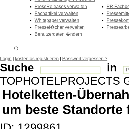
PressReleases verwalten
PR Fachbe
Fachartikel verwalten
Pressemitt
Whitepaper verwalten
Pressekonf
Pressef�cher verwalten
Pressearbe
Benutzerdaten �ndern
Login
|
kostenlos registrieren
|
Passwort vergessen ?
Suche
in
TOPHOTELPROJECTS 
Hotelketten-Überna
um beste Standorte 
ID: 1299861