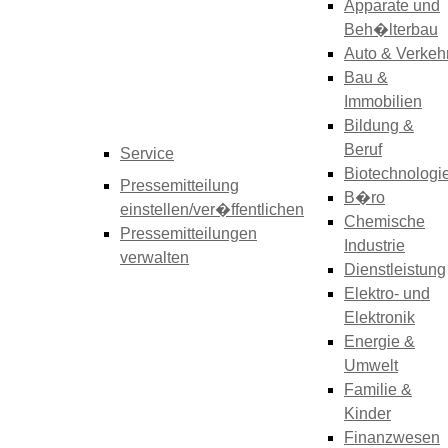
Apparate und
Beh�lterbau
Auto & Verkeh
Bau &
Immobilien
Bildung &
Beruf
Service
Biotechnologi
Pressemitteilung
B�ro
einstellen/ver�ffentlichen
Chemische
Pressemitteilungen
Industrie
verwalten
Dienstleistung
Elektro- und
Elektronik
Energie &
Umwelt
Familie &
Kinder
Finanzwesen