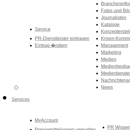
Brancheninfo
Fotos und Bil
Journalisten
Kataloge
Service
Konzepterstel
PR-Dienstleister eintragen
Krisen-Kommu
Eintrag �ndern
Management
Marketing
Medien
Medienbeoba
Medienberate
Nachrichtena
News
Services
MyAccount
PR Wisse
Pressemitteilungen verwalten