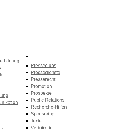
erbildung
Presseclubs
s
Pressedienste
der
Presserecht
Promotion
Prospekte
lung
Public Relations
nikation
Recherche-Hilfen
Sponsoring
Texte
Verb�nde