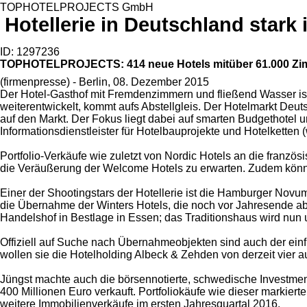
TOPHOTELPROJECTS GmbH
Hotellerie in Deutschland stark
ID: 1297236
TOPHOTELPROJECTS: 414 neue Hotels mitüber 61.000 Zi
(firmenpresse) - Berlin, 08. Dezember 2015
Der Hotel-Gasthof mit Fremdenzimmern und fließend Wasser ist 
weiterentwickelt, kommt aufs Abstellgleis. Der Hotelmarkt De
auf den Markt. Der Fokus liegt dabei auf smarten Budgethote
Informationsdienstleister für Hotelbauprojekte und Hotelketten
Portfolio-Verkäufe wie zuletzt von Nordic Hotels an die franzö
die Veräußerung der Welcome Hotels zu erwarten. Zudem könnte
Einer der Shootingstars der Hotellerie ist die Hamburger Nov
die Übernahme der Winters Hotels, die noch vor Jahresende a
Handelshof in Bestlage in Essen; das Traditionshaus wird nun
Offiziell auf Suche nach Übernahmeobjekten sind auch der ei
wollen sie die Hotelholding Albeck & Zehden von derzeit vie
Jüngst machte auch die börsennotierte, schwedische Investmen
400 Millionen Euro verkauft. Portfoliokäufe wie dieser mark
weitere Immobilienverkäufe im ersten Jahresquartal 2016.