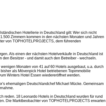
tändischen Hotellerie in Deutschland gilt: Wer sich nicht
mt 61.500 Zimmern kommen in den nächsten Monaten und Jahren
beobachter von TOPHOTELPROJECTS, dem führenden
rgen. Als einen der nächsten Hotelverkäufe in Deutschland ist
 den Besitzer - und damit auch den Betreiber - wechseln.
 wenigen Monaten von 41 auf 60 Hotels ausgebaut, u.a. durch
bisher als Mövenpick Hotel betriebenen Topimmobilie
ovum Winters Hotel Essen wiedereröffnet werden.
Accor's ehemaligen Deutschlandchef Michael Mücke. Gemeinsam
ernahme.
ch reden. 18 Leonardo Hotels in Deutschland wurden für rund
richteten. Die Marktbeobachter von TOPHOTELPROJECTS erwarten