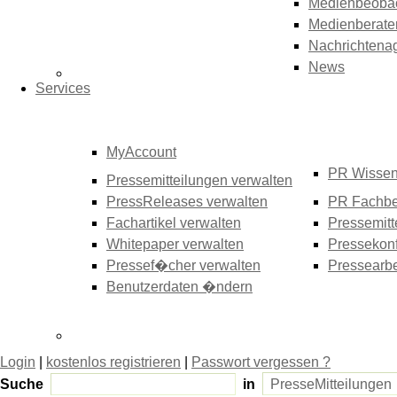
Medienbeoba
Medienberate
Nachrichtena
News
Services
MyAccount
PR Wisse
Pressemitteilungen verwalten
PressReleases verwalten
PR Fachbe
Fachartikel verwalten
Pressemitt
Whitepaper verwalten
Pressekonf
Pressef�cher verwalten
Pressearbe
Benutzerdaten �ndern
Login
|
kostenlos registrieren
|
Passwort vergessen ?
Suche
in