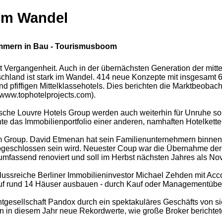
 im Wandel
mmern in Bau - Tourismusboom
Vergangenheit. Auch in der übernächsten Generation der mittels
utschland ist stark im Wandel. 414 neue Konzepte mit insgesa
l und pfiffigen Mittelklassehotels. Dies berichten die Markt
 (www.tophotelprojects.com).
sische Louvre Hotels Group werden auch weiterhin für Unruhe so
 das Immobilienportfolio einer anderen, namhaften Hotelketten
um Group. David Etmenan hat sein Familienunternehmern binnen
bgeschlossen sein wird. Neuester Coup war die Übernahme der 
 umfassend renoviert und soll im Herbst nächsten Jahres als N
nflussreiche Berliner Immobilieninvestor Michael Zehden mit 
r auf rund 14 Häuser ausbauen - durch Kauf oder Managementüb
tgesellschaft Pandox durch ein spektakuläres Geschäfts von si
ierten in diesem Jahr neue Rekordwerte, wie große Broker be