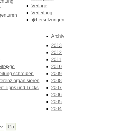
chtung
Verlage
r
Verteilung
genturen
�bersetzungen
Archiv
2013
2012
n
2011
itr�ge
2010
eilung schreiben
2009
erenz organisieren
2008
it Tipps und Tricks
2007
2006
2005
2004