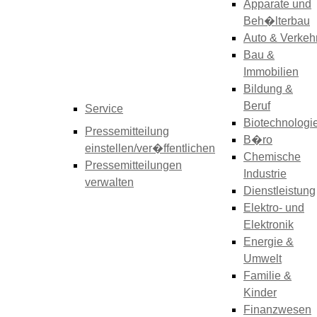
Apparate und
Beh�lterbau
Auto & Verkeh
Bau &
Immobilien
Bildung &
Beruf
Service
Biotechnologi
Pressemitteilung
B�ro
einstellen/ver�ffentlichen
Chemische
Pressemitteilungen
Industrie
verwalten
Dienstleistung
Elektro- und
Elektronik
Energie &
Umwelt
Familie &
Kinder
Finanzwesen