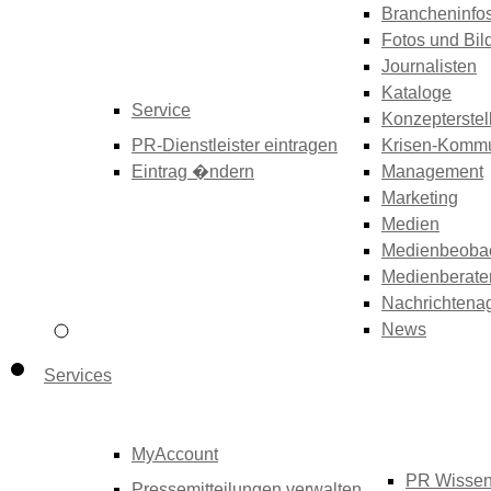
Brancheninfo
Fotos und Bil
Journalisten
Kataloge
Service
Konzepterstel
PR-Dienstleister eintragen
Krisen-Kommu
Eintrag �ndern
Management
Marketing
Medien
Medienbeoba
Medienberate
Nachrichtena
News
Services
MyAccount
PR Wisse
Pressemitteilungen verwalten