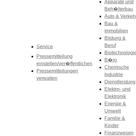
Apparate und
Beh�lterbau
Auto & Verkeh
Bau &
Immobilien
Bildung &
Beruf
Service
Biotechnologi
Pressemitteilung
B�ro
einstellen/ver�ffentlichen
Chemische
Pressemitteilungen
Industrie
verwalten
Dienstleistung
Elektro- und
Elektronik
Energie &
Umwelt
Familie &
Kinder
Finanzwesen