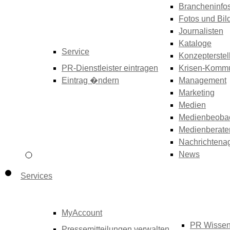
Brancheninfo
Fotos und Bil
Journalisten
Kataloge
Service
Konzepterstel
PR-Dienstleister eintragen
Krisen-Kommu
Eintrag �ndern
Management
Marketing
Medien
Medienbeoba
Medienberate
Nachrichtena
News
Services
MyAccount
PR Wisse
Pressemitteilungen verwalten