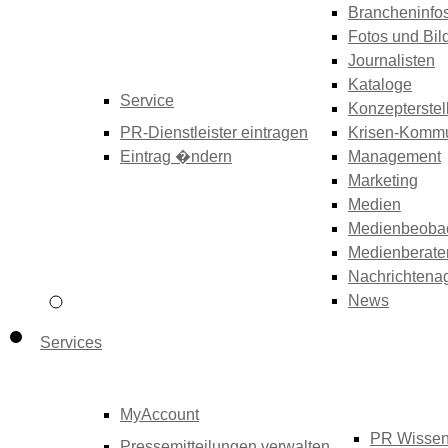
Brancheninfo
Fotos und Bil
Journalisten
Kataloge
Service
Konzepterstel
PR-Dienstleister eintragen
Krisen-Kommu
Eintrag �ndern
Management
Marketing
Medien
Medienbeoba
Medienberate
Nachrichtena
News
Services
MyAccount
PR Wisse
Pressemitteilungen verwalten