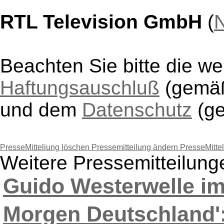
RTL Television GmbH
(
N
Beachten Sie bitte die w
Haftungsauschluß
(gem
und dem
Datenschutz
(g
PresseMitteliung löschen
Pressemitteilung ändern
PresseMitte
Weitere Pressemitteilun
Guido Westerwelle i
Morgen Deutschland':