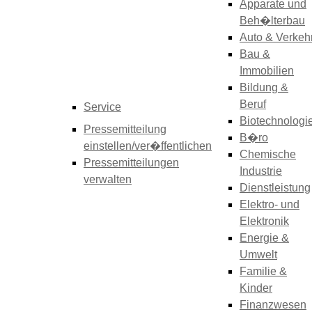
Apparate und
Beh�lterbau
Auto & Verkeh
Bau &
Immobilien
Bildung &
Beruf
Service
Biotechnologi
Pressemitteilung
B�ro
einstellen/ver�ffentlichen
Chemische
Pressemitteilungen
Industrie
verwalten
Dienstleistung
Elektro- und
Elektronik
Energie &
Umwelt
Familie &
Kinder
Finanzwesen