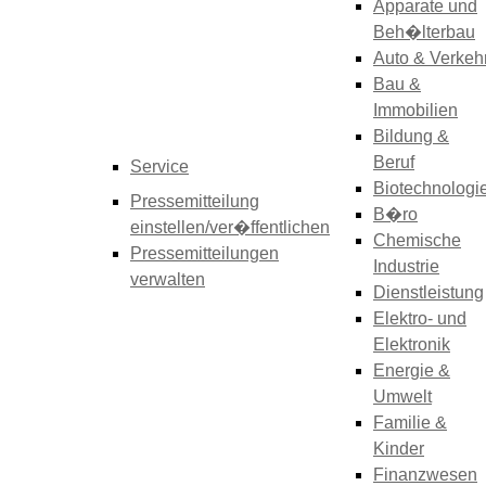
Apparate und
Beh�lterbau
Auto & Verkeh
Bau &
Immobilien
Bildung &
Beruf
Service
Biotechnologi
Pressemitteilung
B�ro
einstellen/ver�ffentlichen
Chemische
Pressemitteilungen
Industrie
verwalten
Dienstleistung
Elektro- und
Elektronik
Energie &
Umwelt
Familie &
Kinder
Finanzwesen