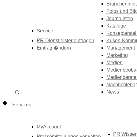
Brancheninfo
Fotos und Bil
Journalisten
Kataloge
Service
Konzepterstel
PR-Dienstleister eintragen
Krisen-Kommu
Eintrag �ndern
Management
Marketing
Medien
Medienbeoba
Medienberate
Nachrichtena
News
Services
MyAccount
PR Wisse
Pressemitteilungen verwalten