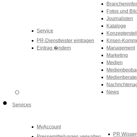
Brancheninfo
Fotos und Bil
Journalisten
Kataloge
Service
Konzepterstel
PR-Dienstleister eintragen
Krisen-Kommu
Eintrag �ndern
Management
Marketing
Medien
Medienbeoba
Medienberate
Nachrichtena
News
Services
MyAccount
PR Wisse
Pressemitteilungen verwalten