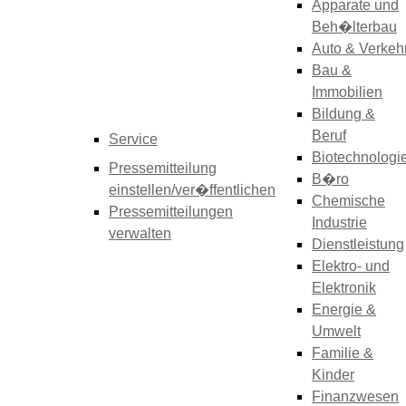
Apparate und
Beh�lterbau
Auto & Verkeh
Bau &
Immobilien
Bildung &
Beruf
Service
Biotechnologi
Pressemitteilung
B�ro
einstellen/ver�ffentlichen
Chemische
Pressemitteilungen
Industrie
verwalten
Dienstleistung
Elektro- und
Elektronik
Energie &
Umwelt
Familie &
Kinder
Finanzwesen