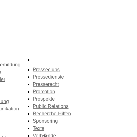
erbildung
Presseclubs
s
Pressedienste
der
Presserecht
Promotion
Prospekte
lung
Public Relations
nikation
Recherche-Hilfen
Sponsoring
Texte
Verb�nde