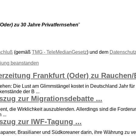
Oder) zu 30 Jahre Privatfernsehen
"
schluß
(gemäß
TMG - TeleMedianGesetz
) und dem
Datenschut
liung beanstanden
zeitung Frankfurt (Oder) zu Rauchen/E
hen: Die Lust am Glimmstängel kostet in Deutschland Jahr für
enstände der B ...
ug zur Migrationsdebatte ...
ient, die Wirklichkeit auszublenden. Allerdings sind die Ford
...
zug zur IWF-Tagung ...
aner, Brasilianer und Südkoreaner darin, ihre Währung zu verb