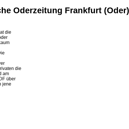
he Oderzeitung Frankfurt (Oder)
at die
oder
 kaum
Die
wer
ivaten die
ld am
DF über
h jene