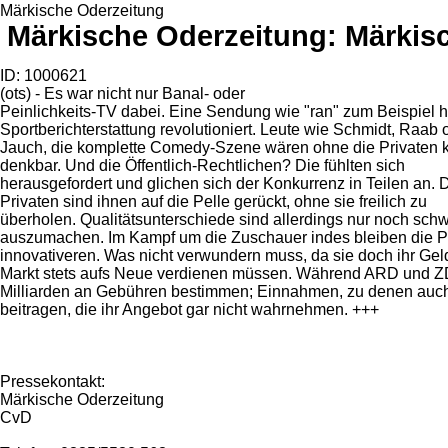
Märkische Oderzeitung
Märkische Oderzeitung: Märkisc
ID: 1000621
(ots) - Es war nicht nur Banal- oder
Peinlichkeits-TV dabei. Eine Sendung wie "ran" zum Beispiel h
Sportberichterstattung revolutioniert. Leute wie Schmidt, Raab 
Jauch, die komplette Comedy-Szene wären ohne die Privaten
denkbar. Und die Öffentlich-Rechtlichen? Die fühlten sich
herausgefordert und glichen sich der Konkurrenz in Teilen an. 
Privaten sind ihnen auf die Pelle gerückt, ohne sie freilich zu
überholen. Qualitätsunterschiede sind allerdings nur noch sch
auszumachen. Im Kampf um die Zuschauer indes bleiben die Pr
innovativeren. Was nicht verwundern muss, da sie doch ihr Ge
Markt stets aufs Neue verdienen müssen. Während ARD und Z
Milliarden an Gebühren bestimmen; Einnahmen, zu denen auc
beitragen, die ihr Angebot gar nicht wahrnehmen. +++
Pressekontakt:
Märkische Oderzeitung
CvD