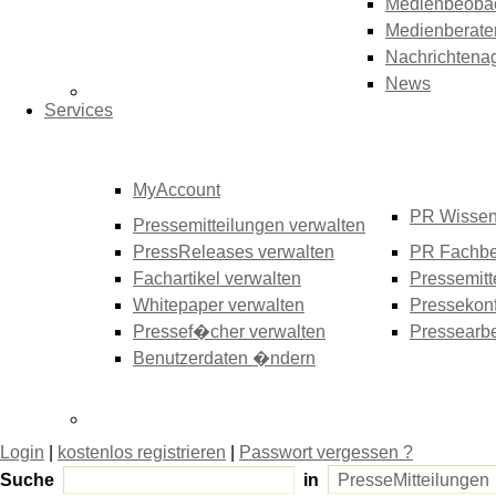
Medienbeoba
Medienberate
Nachrichtena
News
Services
MyAccount
PR Wisse
Pressemitteilungen verwalten
PressReleases verwalten
PR Fachbe
Fachartikel verwalten
Pressemitt
Whitepaper verwalten
Pressekonf
Pressef�cher verwalten
Pressearbe
Benutzerdaten �ndern
Login
|
kostenlos registrieren
|
Passwort vergessen ?
Suche
in