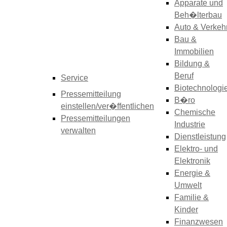
Apparate und
Beh�lterbau
Auto & Verkeh
Bau &
Immobilien
Bildung &
Beruf
Service
Biotechnologi
Pressemitteilung
B�ro
einstellen/ver�ffentlichen
Chemische
Pressemitteilungen
Industrie
verwalten
Dienstleistung
Elektro- und
Elektronik
Energie &
Umwelt
Familie &
Kinder
Finanzwesen