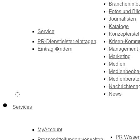
Brancheninfo
Fotos und Bil
Journalisten
Kataloge
Service
Konzepterstel
PR-Dienstleister eintragen
Krisen-Kommu
Eintrag �ndern
Management
Marketing
Medien
Medienbeoba
Medienberate
Nachrichtena
News
Services
MyAccount
PR Wisse
Pressemitteilungen verwalten