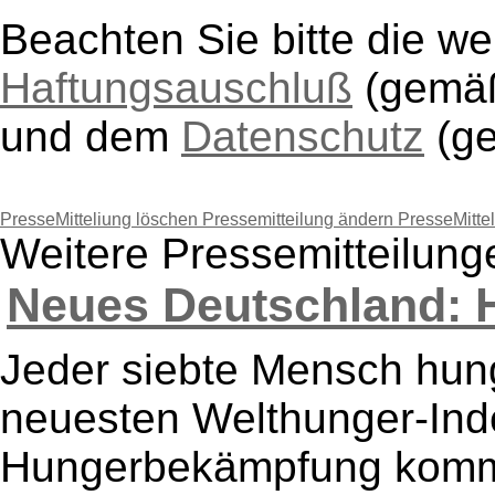
Beachten Sie bitte die w
Haftungsauschluß
(gem
und dem
Datenschutz
(g
PresseMitteliung löschen
Pressemitteilung ändern
PresseMitte
Weitere Pressemitteilun
Neues Deutschland: H
Jeder siebte Mensch hung
neuesten Welthunger-Inde
Hungerbekämpfung kommt