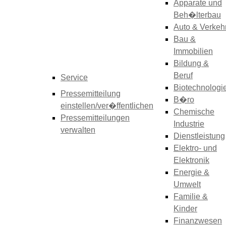
Apparate und
Beh�lterbau
Auto & Verkeh
Bau &
Immobilien
Bildung &
Beruf
Service
Biotechnologi
Pressemitteilung
B�ro
einstellen/ver�ffentlichen
Chemische
Pressemitteilungen
Industrie
verwalten
Dienstleistung
Elektro- und
Elektronik
Energie &
Umwelt
Familie &
Kinder
Finanzwesen