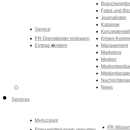
Brancheninfo
Fotos und Bil
Journalisten
Kataloge
Service
Konzepterstel
PR-Dienstleister eintragen
Krisen-Kommu
Eintrag �ndern
Management
Marketing
Medien
Medienbeoba
Medienberate
Nachrichtena
News
Services
MyAccount
PR Wisse
Pressemitteilungen verwalten