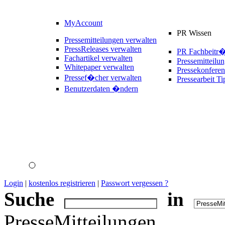
MyAccount
PR Wissen
Pressemitteilungen verwalten
PressReleases verwalten
PR Fachbeitr
Fachartikel verwalten
Pressemitteilu
Whitepaper verwalten
Pressekonferen
Pressef�cher verwalten
Pressearbeit Ti
Benutzerdaten �ndern
Login
|
kostenlos registrieren
|
Passwort vergessen ?
Suche
in
PresseMitteilungen