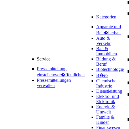
Kategorien
Apparate und
Beh�lterbau
Auto &
Verkehr
Bau &
Immobilien
Service
Bildung &
Beruf
Pressemitteilung
Biotechnologie
einstellen/ver�ffentlichen
B�ro
Pressemitteilungen
Chemische
verwalten
Industrie
Dienstleistung
Elektro- und
Elektronik
Energie &
Umwelt
Familie &
Kinder
Finanzwesen