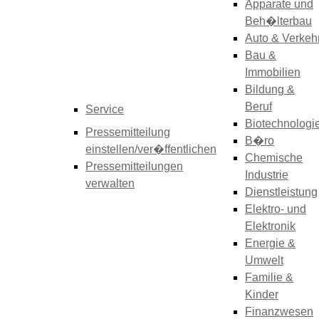
Apparate und
Beh�lterbau
Auto & Verkeh
Bau &
Immobilien
Bildung &
Beruf
Service
Biotechnologi
Pressemitteilung
B�ro
einstellen/ver�ffentlichen
Chemische
Pressemitteilungen
Industrie
verwalten
Dienstleistung
Elektro- und
Elektronik
Energie &
Umwelt
Familie &
Kinder
Finanzwesen