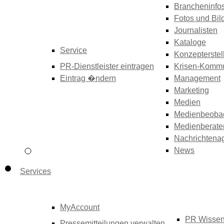
Brancheninfo
Fotos und Bil
Journalisten
Kataloge
Service
Konzepterstel
PR-Dienstleister eintragen
Krisen-Kommu
Eintrag �ndern
Management
Marketing
Medien
Medienbeoba
Medienberate
Nachrichtena
News
Services
MyAccount
PR Wisse
Pressemitteilungen verwalten