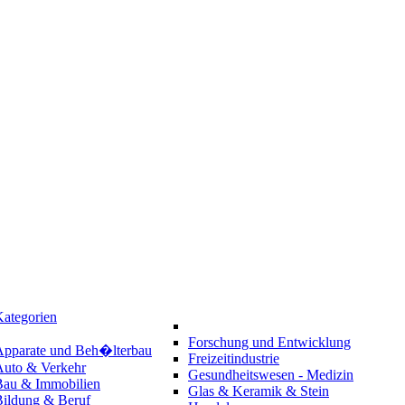
ategorien
Forschung und Entwicklung
Apparate und Beh�lterbau
Freizeitindustrie
Auto & Verkehr
Gesundheitswesen - Medizin
Bau & Immobilien
Glas & Keramik & Stein
Bildung & Beruf