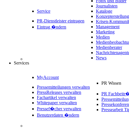
Fotos und Bilder
Journalisten
Service
Kataloge
Konzepterstellung
PR-Dienstleister eintragen
Krisen-Kommunik
Management
Eintrag �ndern
Marketing
Medien
Medienbeobachtu
Medienberater
Nachrichtenagent
News
Services
MyAccount
PR Wissen
Pressemitteilungen verwalten
PressReleases verwalten
PR Fachbeitr
Fachartikel verwalten
Pressemitteilu
Whitepaper verwalten
Pressekonferen
Pressef�cher verwalten
Pressearbeit Ti
Benutzerdaten �ndern