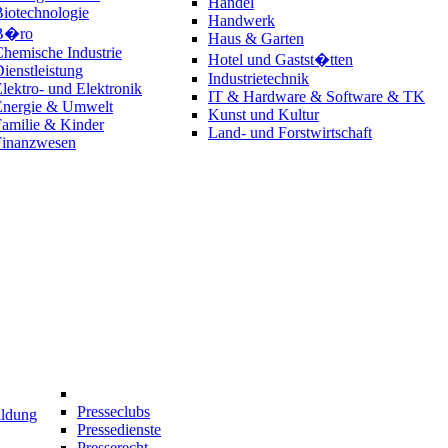
Handel
iotechnologie
Handwerk
B�ro
Haus & Garten
hemische Industrie
Hotel und Gastst�tten
ienstleistung
Industrietechnik
lektro- und Elektronik
IT & Hardware & Software & TK
Energie & Umwelt
Kunst und Kultur
amilie & Kinder
Land- und Forstwirtschaft
Finanzwesen
Presseclubs
ildung
Pressedienste
Presserecht