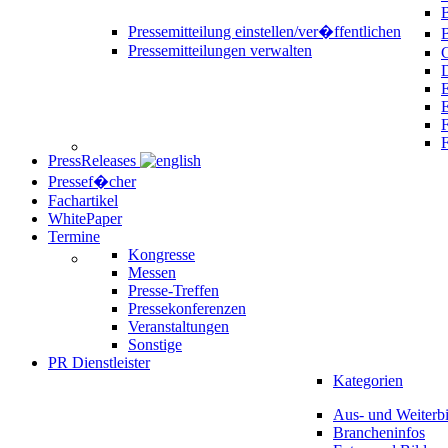
B
Pressemitteilung einstellen/ver�ffentlichen
Pressemitteilungen verwalten
C
D
E
F
PressReleases
Pressef�cher
Fachartikel
WhitePaper
Termine
Kongresse
Messen
Presse-Treffen
Pressekonferenzen
Veranstaltungen
Sonstige
PR Dienstleister
Kategorien
Aus- und Weiterb
Brancheninfos