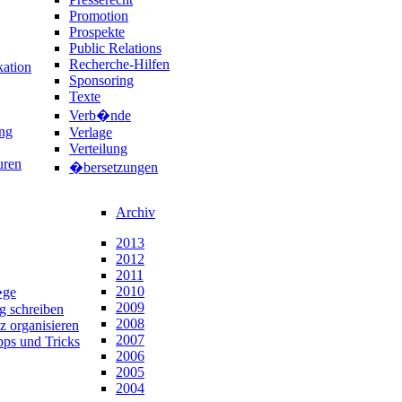
Promotion
Prospekte
Public Relations
Recherche-Hilfen
ation
Sponsoring
Texte
Verb�nde
ng
Verlage
Verteilung
uren
�bersetzungen
Archiv
2013
2012
2011
2010
�ge
2009
ng schreiben
2008
z organisieren
2007
pps und Tricks
2006
2005
2004