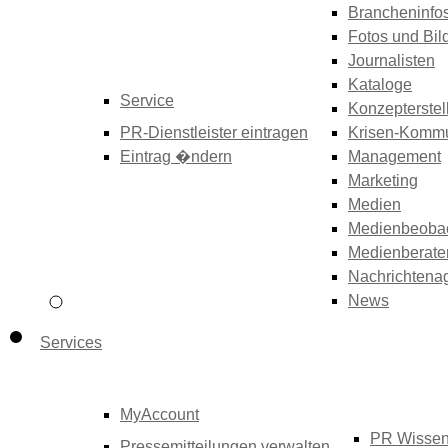
Brancheninfo
Fotos und Bil
Journalisten
Kataloge
Service
Konzepterstel
PR-Dienstleister eintragen
Krisen-Kommu
Eintrag �ndern
Management
Marketing
Medien
Medienbeoba
Medienberate
Nachrichtena
News
Services
MyAccount
PR Wisse
Pressemitteilungen verwalten