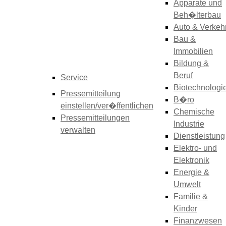
Apparate und
Beh�lterbau
Auto & Verkeh
Bau &
Immobilien
Bildung &
Beruf
Service
Biotechnologi
Pressemitteilung
B�ro
einstellen/ver�ffentlichen
Chemische
Pressemitteilungen
Industrie
verwalten
Dienstleistung
Elektro- und
Elektronik
Energie &
Umwelt
Familie &
Kinder
Finanzwesen