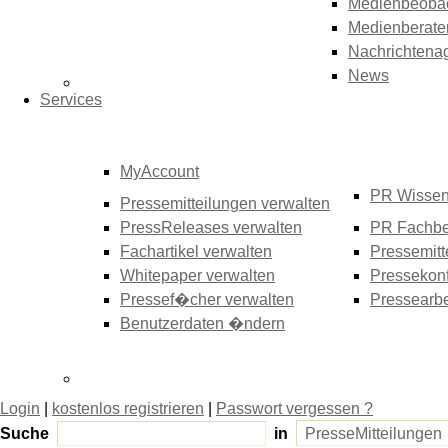
Medienbeoba
Medienberate
Nachrichtena
News
Services
MyAccount
PR Wisse
Pressemitteilungen verwalten
PressReleases verwalten
PR Fachbe
Fachartikel verwalten
Pressemitt
Whitepaper verwalten
Pressekonf
Pressef�cher verwalten
Pressearbe
Benutzerdaten �ndern
Login
|
kostenlos registrieren
|
Passwort vergessen ?
Suche
in