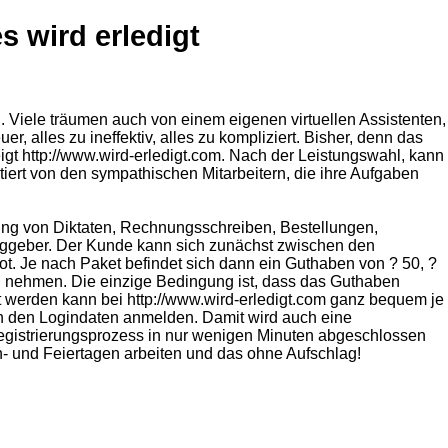
s wird erledigt
n. Viele träumen auch von einem eigenen virtuellen Assistenten,
, alles zu ineffektiv, alles zu kompliziert. Bisher, denn das
igt http://www.wird-erledigt.com. Nach der Leistungswahl, kann
tiert von den sympathischen Mitarbeitern, die ihre Aufgaben
rung von Diktaten, Rechnungsschreiben, Bestellungen,
traggeber. Der Kunde kann sich zunächst zwischen den
. Je nach Paket befindet sich dann ein Guthaben von ? 50, ?
ch nehmen. Die einzige Bedingung ist, dass das Guthaben
lt werden kann bei http://www.wird-erledigt.com ganz bequem je
n den Logindaten anmelden. Damit wird auch eine
egistrierungsprozess in nur wenigen Minuten abgeschlossen
nn- und Feiertagen arbeiten und das ohne Aufschlag!