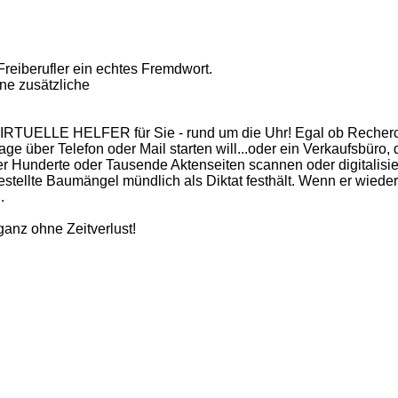
Freiberufler ein echtes Fremdwort.
ne zusätzliche
t VIRTUELLE HELFER für Sie - rund um die Uhr! Egal ob Recherch
 über Telefon oder Mail starten will...oder ein Verkaufsbüro, d
er Hunderte oder Tausende Aktenseiten scannen oder digitalisier
estellte Baumängel mündlich als Diktat festhält. Wenn er wieder im
.
ganz ohne Zeitverlust!