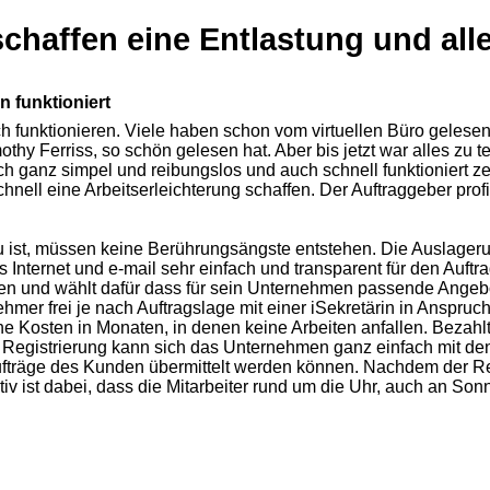
schaffen eine Entlastung und alle
n funktioniert
ch funktionieren. Viele haben schon vom virtuellen Büro gelese
 Ferriss, so schön gelesen hat. Aber bis jetzt war alles zu teuer
ch ganz simpel und reibungslos und auch schnell funktioniert ze
nell eine Arbeitserleichterung schaffen. Der Auftraggeber profi
neu ist, müssen keine Berührungsängste entstehen. Die Auslage
s Internet und e-mail sehr einfach und transparent für den Auf
n und wählt dafür dass für sein Unternehmen passende Angebot
mer frei je nach Auftragslage mit einer iSekretärin in Anspru
ine Kosten in Monaten, in denen keine Arbeiten anfallen. Bezah
 Registrierung kann sich das Unternehmen ganz einfach mit de
ufträge des Kunden übermittelt werden können. Nachdem der R
tiv ist dabei, dass die Mitarbeiter rund um die Uhr, auch an So