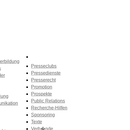
erbildung
Presseclubs
s
Pressedienste
der
Presserecht
Promotion
Prospekte
lung
Public Relations
nikation
Recherche-Hilfen
Sponsoring
Texte
Verb�nde