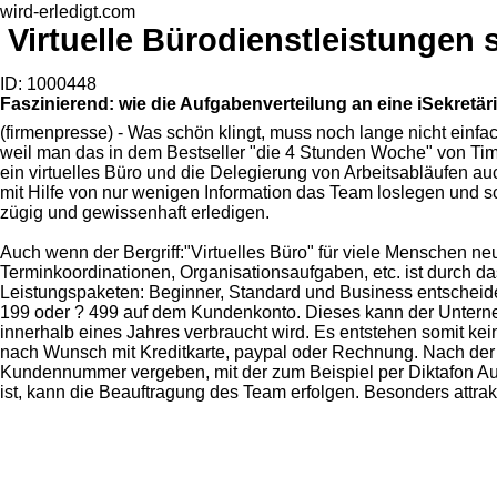
wird-erledigt.com
Virtuelle Bürodienstleistungen 
ID: 1000448
Faszinierend: wie die Aufgabenverteilung an eine iSekretäri
(firmenpresse) - Was schön klingt, muss noch lange nicht einfa
weil man das in dem Bestseller "die 4 Stunden Woche" von Timothy
ein virtuelles Büro und die Delegierung von Arbeitsabläufen au
mit Hilfe von nur wenigen Information das Team loslegen und sch
zügig und gewissenhaft erledigen.
Auch wenn der Bergriff:"Virtuelles Büro" für viele Menschen 
Terminkoordinationen, Organisationsaufgaben, etc. ist durch da
Leistungspaketen: Beginner, Standard und Business entscheide
199 oder ? 499 auf dem Kundenkonto. Dieses kann der Unterneh
innerhalb eines Jahres verbraucht wird. Es entstehen somit ke
nach Wunsch mit Kreditkarte, paypal oder Rechnung. Nach der
Kundennummer vergeben, mit der zum Beispiel per Diktafon A
ist, kann die Beauftragung des Team erfolgen. Besonders attrak