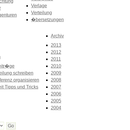
chtung
Verlage
r
Verteilung
genturen
�bersetzungen
Archiv
2013
2012
n
2011
itr�ge
2010
eilung schreiben
2009
erenz organisieren
2008
it Tipps und Tricks
2007
2006
2005
2004