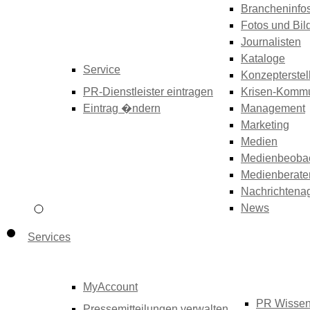
Brancheninfo
Fotos und Bil
Journalisten
Kataloge
Service
Konzepterstel
PR-Dienstleister eintragen
Krisen-Kommu
Eintrag �ndern
Management
Marketing
Medien
Medienbeoba
Medienberate
Nachrichtena
News
Services
MyAccount
PR Wisse
Pressemitteilungen verwalten