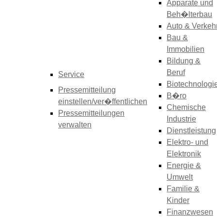
Apparate und
Beh�lterbau
Auto & Verkeh
Bau &
Immobilien
Bildung &
Beruf
Service
Biotechnologi
Pressemitteilung
B�ro
einstellen/ver�ffentlichen
Chemische
Pressemitteilungen
Industrie
verwalten
Dienstleistung
Elektro- und
Elektronik
Energie &
Umwelt
Familie &
Kinder
Finanzwesen