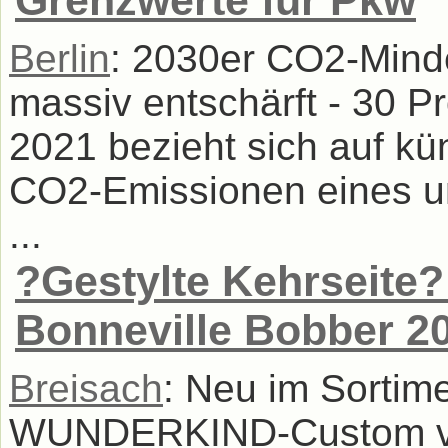
Grenzwerte für Pkw
Berlin
: 2030er CO2-Minde
massiv entschärft - 30 
2021 bezieht sich auf kü
CO2-Emissionen eines un
...
?Gestylte Kehrseite? 
Bonneville Bobber 2
Breisach
: Neu im Sortim
WUNDERKIND-Custom von 