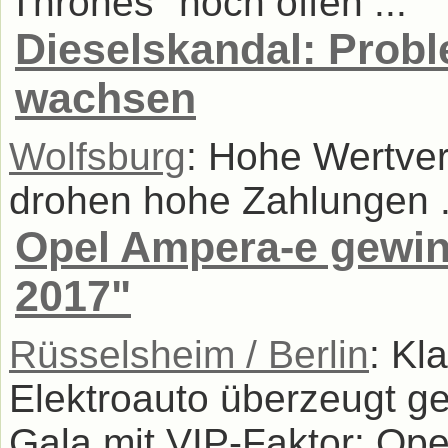
Thrones" noch offen ...
Dieselskandal: Prob
wachsen
Wolfsburg
: Hohe Wertve
drohen hohe Zahlungen .
Opel Ampera-e gewin
2017"
Rüsselsheim / Berlin
: Kl
Elektroauto überzeugt g
Gala mit VIP-Faktor: Ope