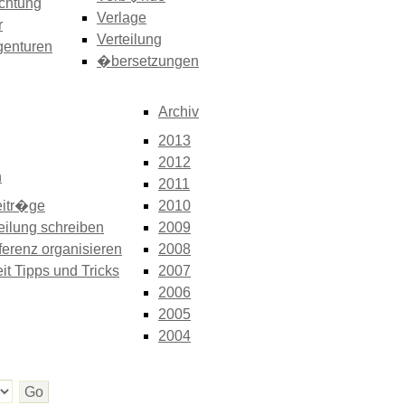
chtung
Verlage
r
Verteilung
genturen
�bersetzungen
Archiv
2013
2012
n
2011
itr�ge
2010
eilung schreiben
2009
erenz organisieren
2008
it Tipps und Tricks
2007
2006
2005
2004