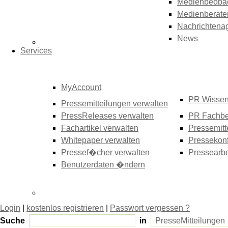
Medienbeoba
Medienberate
Nachrichtena
News
Services
MyAccount
PR Wisse
Pressemitteilungen verwalten
PressReleases verwalten
PR Fachbe
Fachartikel verwalten
Pressemitt
Whitepaper verwalten
Pressekonf
Pressef�cher verwalten
Pressearbe
Benutzerdaten �ndern
Login
|
kostenlos registrieren
|
Passwort vergessen ?
Suche
in