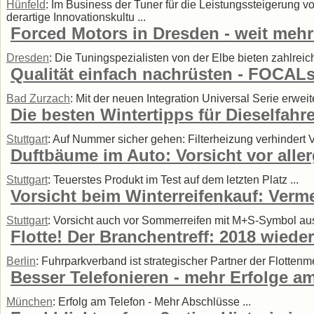
Hünfeld
: Im Business der Tuner für die Leistungssteigerung v
derartige Innovationskultu ...
Forced Motors in Dresden - weit mehr
Dresden
: Die Tuningspezialisten von der Elbe bieten zahlreic
Qualität einfach nachrüsten - FOCALs
Bad Zurzach
: Mit der neuen Integration Universal Serie erw
Die besten Wintertipps für Dieselfahre
Stuttgart
: Auf Nummer sicher gehen: Filterheizung verhindert V
Duftbäume im Auto: Vorsicht vor aller
Stuttgart
: Teuerstes Produkt im Test auf dem letzten Platz ...
Vorsicht beim Winterreifenkauf: Verm
Stuttgart
: Vorsicht auch vor Sommerreifen mit M+S-Symbol aus 
Flotte! Der Branchentreff: 2018 wiede
Berlin
: Fuhrparkverband ist strategischer Partner der Flottenme
Besser Telefonieren - mehr Erfolge a
München
: Erfolg am Telefon - Mehr Abschlüsse ...