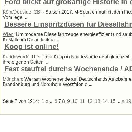
Ford blickt auf großartige Historie i
Köln/Deeside, GB
: - Saison 2017: M-Sport erringt mit dem Fie
Vom lege ...
Bessere Einspritzdüsen für Dieselfah
Wien
: Um moderne Dieselfahrzeuge energieeffizient und saube
Kristalle im Detail funktio ...
Koop ist online!
Kuddewörde
: Die Firma Koop in Kuddewörde geht gleichzeit
ihre eigenen Seiten. ...
Fast staufrei durchs Wochenende / A
München
: Wer am Wochenende auf Deutschlands Autobahnen un
Brandenburg und Nordrhein-Westfalen e ...
«
»
Seite 7 von 1914:
1
..
6
7
8
9
10
11
12
13
14
15
..
19