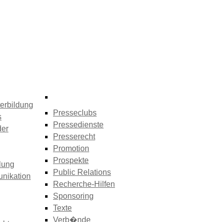
erbildung
Presseclubs
s
Pressedienste
der
Presserecht
Promotion
Prospekte
lung
Public Relations
nikation
Recherche-Hilfen
Sponsoring
Texte
Verb�nde