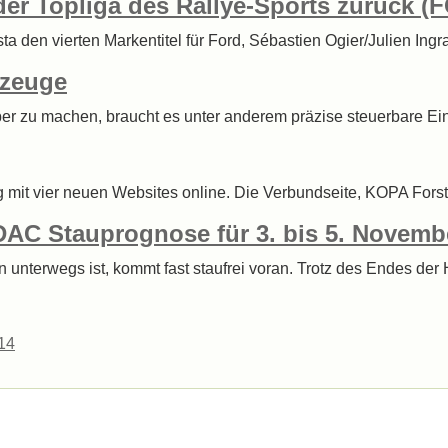
n der Topliga des Rallye-Sports zurück (
sta den vierten Markentitel für Ford, Sébastien Ogier/Julien Ingr
rzeuge
r zu machen, braucht es unter anderem präzise steuerbare Einsp
ig mit vier neuen Websites online. Die Verbundseite, KOPA Fo
DAC Stauprognose für 3. bis 5. Novemb
terwegs ist, kommt fast staufrei voran. Trotz des Endes der H
14