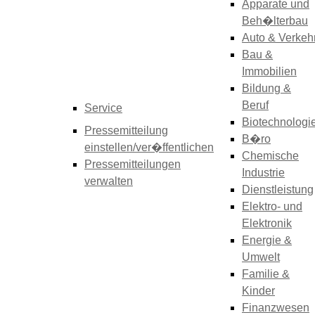
Apparate und
Beh�lterbau
Auto & Verkeh
Bau &
Immobilien
Bildung &
Beruf
Service
Biotechnologi
Pressemitteilung
B�ro
einstellen/ver�ffentlichen
Chemische
Pressemitteilungen
Industrie
verwalten
Dienstleistung
Elektro- und
Elektronik
Energie &
Umwelt
Familie &
Kinder
Finanzwesen