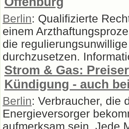
Offenburg
Berlin
: Qualifizierte Rec
einem Arzthaftungsprozes
die regulierungsunwillig
durchzusetzen. Informati
Strom & Gas: Preise
Kündigung - auch be
Berlin
: Verbraucher, die
Energieversorger beko
aufmerksam sein. Jede M