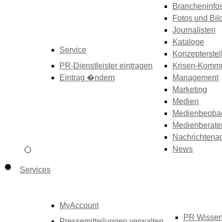
Brancheninfo
Fotos und Bil
Journalisten
Kataloge
Service
Konzepterstel
PR-Dienstleister eintragen
Krisen-Kommu
Eintrag �ndern
Management
Marketing
Medien
Medienbeoba
Medienberate
Nachrichtena
News
Services
MyAccount
PR Wisse
Pressemitteilungen verwalten