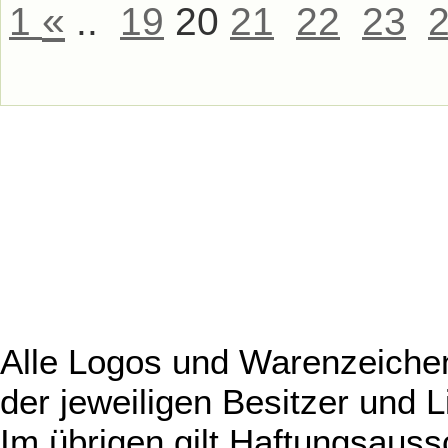
«
1
..
19
20
21
22
23
Alle Logos und Warenzeichen
der jeweiligen Besitzer und L
Im übrigen gilt Haftungsauss