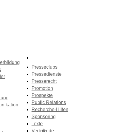
erbildung
Presseclubs
s
Pressedienste
der
Presserecht
Promotion
Prospekte
lung
Public Relations
nikation
Recherche-Hilfen
Sponsoring
Texte
Verb�nde