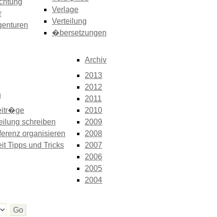
chtung
Verlage
r
Verteilung
genturen
�bersetzungen
Archiv
2013
2012
n
2011
itr�ge
2010
eilung schreiben
2009
erenz organisieren
2008
it Tipps und Tricks
2007
2006
2005
2004