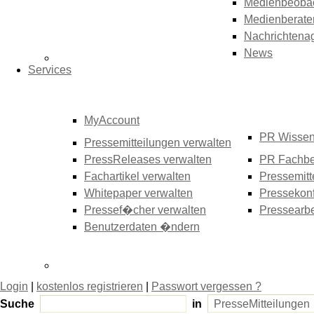
Medienbeoba
Medienberate
Nachrichtena
News
Services
MyAccount
PR Wisse
Pressemitteilungen verwalten
PressReleases verwalten
PR Fachbe
Fachartikel verwalten
Pressemitt
Whitepaper verwalten
Pressekonf
Pressef�cher verwalten
Pressearbe
Benutzerdaten �ndern
Login
|
kostenlos registrieren
|
Passwort vergessen ?
Suche
in