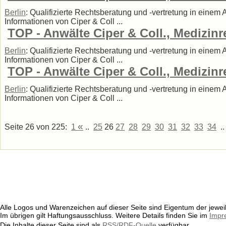
Berlin
: Qualifizierte Rechtsberatung und -vertretung in einem
Informationen von Ciper & Coll ...
TOP - Anwälte Ciper & Coll., Medizinr
Berlin
: Qualifizierte Rechtsberatung und -vertretung in einem
Informationen von Ciper & Coll ...
TOP - Anwälte Ciper & Coll., Medizinr
Berlin
: Qualifizierte Rechtsberatung und -vertretung in einem
Informationen von Ciper & Coll ...
«
Seite 26 von 225:
1
..
25
26
27
28
29
30
31
32
33
34
.
Alle Logos und Warenzeichen auf dieser Seite sind Eigentum der jeweil
Im übrigen gilt Haftungsausschluss. Weitere Details finden Sie im
Impr
Die Inhalte dieser Seite sind als
RSS/RDF-Quelle
verfügbar.