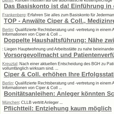
Berlin
: Kunden müssen auf die automatische kostenpflichtig
Das Basiskonto ist da! Einführung i
Frankenberg
: Erfahren Sie alles zum Basiskonto für Jederman
TOP - Anwälte Ciper & Coll., Medizinr
Berlin
: Qualifizierte Rechtsberatung und -vertretung in einem
Informationen von Ciper & Coll ...
Doppelte Haushaltsführung: Nähe zw
: Liegen Hauptwohnung und Arbeitsstätte zu nahe beieinander
Vorsorgevollmacht und Patientenverfü
Kreuztal
: Nach einer aktuellen Entscheidung des BGH zu Pat
vollumfänglich wirksam sind. ...
Ciper & Coll. erhöhen Ihre Erfolgsstat
Berlin
: Qualifizierte Rechtsberatung und -vertretung in einem
Informationen von Ciper & Coll ...
Bonitätsanleihen: Anleger könnten S
München
: CLLB vertritt Anleger ...
Pflichtteil: Entziehung kaum möglich