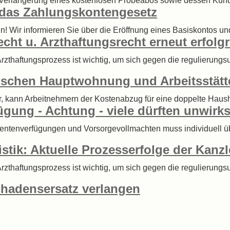
e Verlängerung eines kostenlosen Probeabos sowie dessen Künd
n das Zahlungskontengesetz
n! Wir informieren Sie über die Eröffnung eines Basiskontos un
echt u. Arzthaftungsrecht erneut erfolg
 Arzthaftungsprozess ist wichtig, um sich gegen die regulierung
ischen Hauptwohnung und Arbeitsstätt
, kann Arbeitnehmern der Kostenabzug für eine doppelte Hausha
gung - Achtung - viele dürften unwirk
ientenverfügungen und Vorsorgevollmachten muss individuell ü
istik: Aktuelle Prozesserfolge der Kanzl
 Arzthaftungsprozess ist wichtig, um sich gegen die regulierung
chadensersatz verlangen