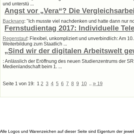
und unterstü ...
Angst vor „Vera“? Die Vergleichsarbe
Backnang
: "Ich musste viel nachdenken und hatte dann nur n
Fernstudientag 2017: Individuelle Te
Regenstauf
: Flexibel, unkompliziert und unverbindlich: Am 1
Weiterbildung zum Staatlich ...
„Sind wir der digitalen Arbeitswelt 
: Anlässlich der Eröffnung des neuen Studienzentrums der SR
Medienlandschaft beim 1. ...
»
Seite 1 von 19:
1
2
3
4
5
6
7
8
9
10
..
19
Alle Logos und Warenzeichen auf dieser Seite sind Eigentum der jeweil