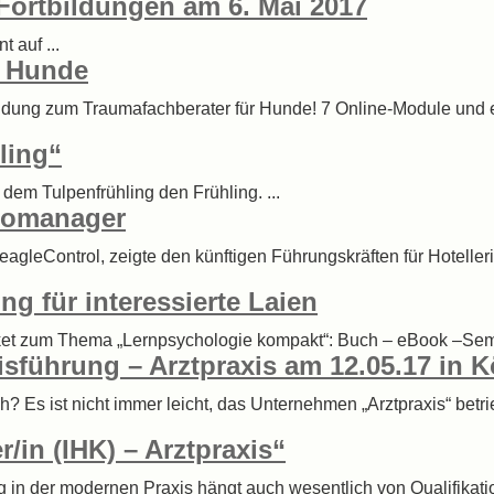
 Fortbildungen am 6. Mai 2017
 auf ...
. Hunde
erbildung zum Traumafachberater für Hunde! 7 Online-Module und
ling“
dem Tulpenfrühling den Frühling. ...
tromanager
 eagleControl, zeigte den künftigen Führungskräften für Hotell
g für interessierte Laien
et zum Thema „Lernpsychologie kompakt“: Buch – eBook –Semin
isführung – Arztpraxis am 12.05.17 in K
h? Es ist nicht immer leicht, das Unternehmen „Arztpraxis“ betrie
in (IHK) – Arztpraxis“
 in der modernen Praxis hängt auch wesentlich von Qualifikatio