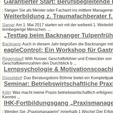
Garantierter Start: Berufsbegleitende
: Steigen Sie als Meister oder Fachwirt ins mittlere Management
Weiterbildung z. Traumafachberater f
Sarvar
: Am 1. Mai 2017 starten wir mit der weltweit 1. Weit
lernbegierige Menschen. ...
„Testtag beim Backnanger Tulpenfrüh
Backnang
: Auch in diesem Jahr begrüßen die Backnanger mit 
eagleControl: Ein Workshop für Gas
Regenstauf
: Willi Nusser, Geschäftsführer und Entwickler von
Geschäftskennzahlen den Durchblick b ...
Lernpsychologie & Motivationscoachin
Düsseldorf
: Das Beratungsbüro Böhme bietet ein Komplettpak
Seminar: Betriebswirtschaftliche Prax
Köln
: Was macht meine Praxis betriebswirtschaftlich erfolgreic
Kenntni ...
IHK-Fortbildungsgang „Praxismanager/
: Werden Sie „Praxismanagerin“ innerhalb 1 Woche! Der Erfolg