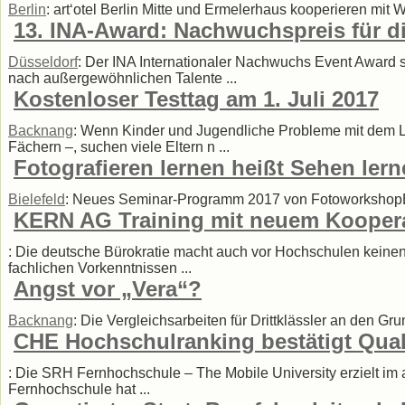
Berlin
: art‘otel Berlin Mitte und Ermelerhaus kooperieren mit W
13. INA-Award: Nachwuchspreis für di
Düsseldorf
: Der INA Internationaler Nachwuchs Event Award s
nach außergewöhnlichen Talente ...
Kostenloser Testtag am 1. Juli 2017
Backnang
: Wenn Kinder und Jugendliche Probleme mit dem L
Fächern –, suchen viele Eltern n ...
Fotografieren lernen heißt Sehen ler
Bielefeld
: Neues Seminar-Programm 2017 von FotoworkshopBiel
KERN AG Training mit neuem Koopera
: Die deutsche Bürokratie macht auch vor Hochschulen keinen
fachlichen Vorkenntnissen ...
Angst vor „Vera“?
Backnang
: Die Vergleichsarbeiten für Drittklässler an den Gru
CHE Hochschulranking bestätigt Qual
: Die SRH Fernhochschule – The Mobile University erzielt im 
Fernhochschule hat ...