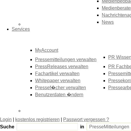
Medienbeoba
Medienberate
Nachrichtena
News
Services
MyAccount
PR Wisse
Pressemitteilungen verwalten
PressReleases verwalten
PR Fachbe
Fachartikel verwalten
Pressemitt
Whitepaper verwalten
Pressekonf
Pressef�cher verwalten
Pressearbe
Benutzerdaten �ndern
Login
|
kostenlos registrieren
|
Passwort vergessen ?
Suche
in