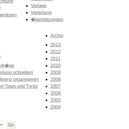
chtung
Verlage
r
Verteilung
genturen
�bersetzungen
Archiv
2013
2012
n
2011
itr�ge
2010
eilung schreiben
2009
erenz organisieren
2008
it Tipps und Tricks
2007
2006
2005
2004