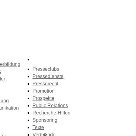
erbildung
Presseclubs
s
Pressedienste
der
Presserecht
Promotion
Prospekte
lung
Public Relations
nikation
Recherche-Hilfen
Sponsoring
Texte
Verb�nde