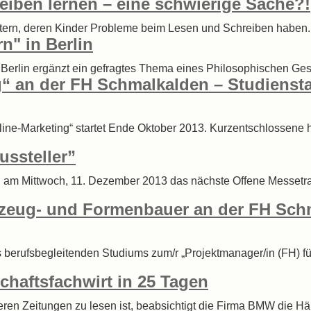
eiben lernen – eine schwierige Sache?!
ltern, deren Kinder Probleme beim Lesen und Schreiben haben. 
n" in Berlin
erlin ergänzt ein gefragtes Thema eines Philosophischen Gesprä
ng“ an der FH Schmalkalden – Studienst
Online-Marketing“ startet Ende Oktober 2013. Kurzentschlossene
ussteller”
n am Mittwoch, 11. Dezember 2013 das nächste Offene Messetra
kzeug- und Formenbauer an der FH Sch
 des berufsbegleitenden Studiums zum/r „Projektmanager/in (FH)
haftsfachwirt in 25 Tagen
ren Zeitungen zu lesen ist, beabsichtigt die Firma BMW die Häl