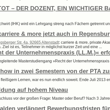
OT – DER DOZENT, EIN WICHTIGER 
wirt (IHK) wird ein Lehrgang streng nach Fächern getrennt und 
carriere & more jetzt auch in Regensbu
sberger Str. 4a, 92665 Altenstadt
: carriere & more, private Ak
el ist es, Teilnehmer in möglichst kurzer Zeit und eine ...
der Unternehmenspraxis (LL.M.)« erfol
egleitende Masterstudiengang »Recht der Unternehmenspraxis (
ow in zwei Semestern von der PTA zu
leißigem Lernen, war es nun endlich soweit. Ende Juli 2013 e
ildung auf hohem Niveau
schluss vor der großen Frage: Master oder Beruf? Nach 3 Jahr
alden verlängert Bewerbungsfristen fü