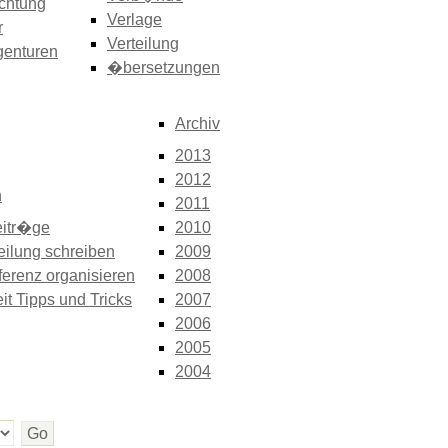
chtung
Verlage
r
Verteilung
genturen
�bersetzungen
Archiv
2013
2012
n
2011
itr�ge
2010
eilung schreiben
2009
erenz organisieren
2008
it Tipps und Tricks
2007
2006
2005
2004