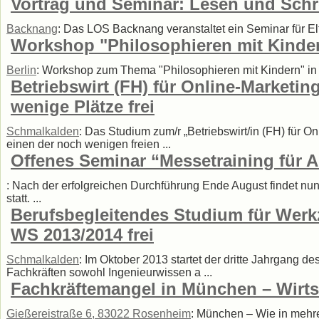
Vortrag und Seminar: Lesen und Schr
Backnang
: Das LOS Backnang veranstaltet ein Seminar für E
Workshop "Philosophieren mit Kinder
Berlin
: Workshop zum Thema "Philosophieren mit Kindern" in B
Betriebswirt (FH) für Online-Marketi
wenige Plätze frei
Schmalkalden
: Das Studium zum/r „Betriebswirt/in (FH) für 
einen der noch wenigen freien ...
Offenes Seminar “Messetraining für A
: Nach der erfolgreichen Durchführung Ende August findet nu
statt. ...
Berufsbegleitendes Studium für Wer
WS 2013/2014 frei
Schmalkalden
: Im Oktober 2013 startet der dritte Jahrgang
Fachkräften sowohl Ingenieurwissen a ...
Fachkräftemangel in München – Wirtsc
Gießereistraße 6, 83022 Rosenheim
: München – Wie in mehre