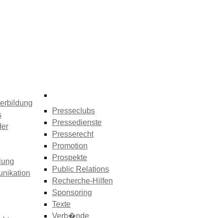
erbildung
Presseclubs
s
Pressedienste
der
Presserecht
Promotion
Prospekte
lung
Public Relations
nikation
Recherche-Hilfen
Sponsoring
Texte
Verb�nde