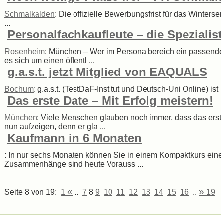
Schmalkalden
: Die offizielle Bewerbungsfrist für das Winte
...
Personalfachkaufleute – die Speziali
Rosenheim
: München – Wer im Personalbereich ein passendes
es sich um einen öffentl ...
g.a.s.t. jetzt Mitglied von EAQUALS
Bochum
: g.a.s.t. (TestDaF-Institut und Deutsch-Uni Online) 
Das erste Date – Mit Erfolg meistern!
München
: Viele Menschen glauben noch immer, dass das erste
nun aufzeigen, denn er gla ...
Kaufmann in 6 Monaten
: In nur sechs Monaten können Sie in einem Kompaktkurs ein
Zusammenhänge sind heute Vorauss ...
«
»
Seite 8 von 19:
1
..
7
8
9
10
11
12
13
14
15
16
..
19