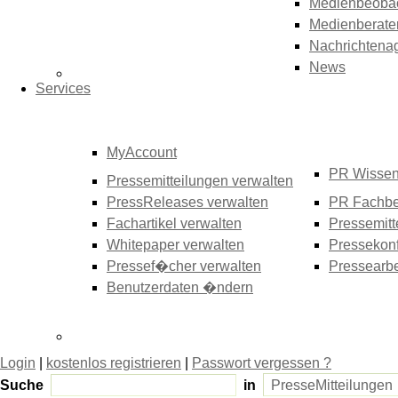
Medienbeoba
Medienberate
Nachrichtena
News
Services
MyAccount
PR Wisse
Pressemitteilungen verwalten
PressReleases verwalten
PR Fachbe
Fachartikel verwalten
Pressemitt
Whitepaper verwalten
Pressekonf
Pressef�cher verwalten
Pressearbe
Benutzerdaten �ndern
Login
|
kostenlos registrieren
|
Passwort vergessen ?
Suche
in