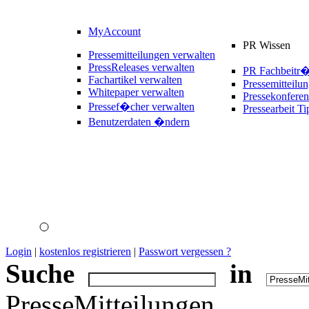
MyAccount
PR Wissen
Pressemitteilungen verwalten
PressReleases verwalten
PR Fachbeitr
Fachartikel verwalten
Pressemitteilu
Whitepaper verwalten
Pressekonferen
Pressef�cher verwalten
Pressearbeit Ti
Benutzerdaten �ndern
Login
|
kostenlos registrieren
|
Passwort vergessen ?
Suche
in
PresseMitteilungen