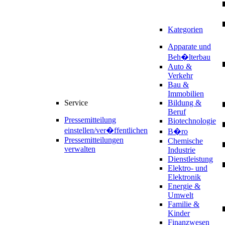
Kategorien
Apparate und
Beh�lterbau
Auto &
Verkehr
Bau &
Immobilien
Service
Bildung &
Beruf
Pressemitteilung
Biotechnologie
einstellen/ver�ffentlichen
B�ro
Pressemitteilungen
Chemische
verwalten
Industrie
Dienstleistung
Elektro- und
Elektronik
Energie &
Umwelt
Familie &
Kinder
Finanzwesen