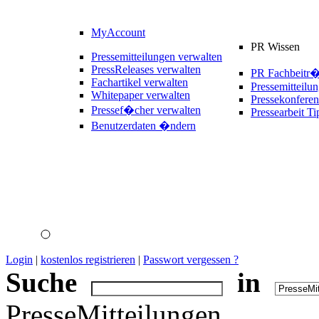
MyAccount
PR Wissen
Pressemitteilungen verwalten
PressReleases verwalten
PR Fachbeitr
Fachartikel verwalten
Pressemitteilu
Whitepaper verwalten
Pressekonferen
Pressef�cher verwalten
Pressearbeit Ti
Benutzerdaten �ndern
Login
|
kostenlos registrieren
|
Passwort vergessen ?
Suche
in
PresseMitteilungen