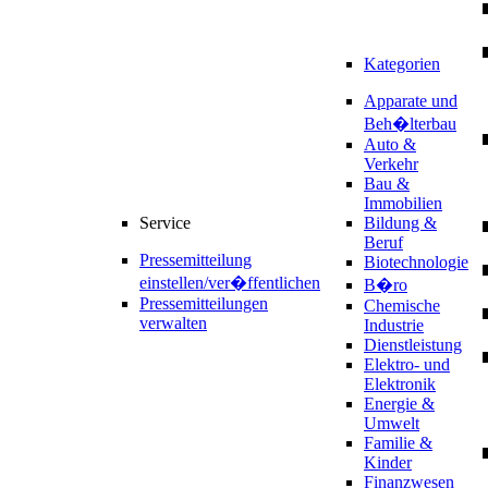
Kategorien
Apparate und
Beh�lterbau
Auto &
Verkehr
Bau &
Immobilien
Service
Bildung &
Beruf
Pressemitteilung
Biotechnologie
einstellen/ver�ffentlichen
B�ro
Pressemitteilungen
Chemische
verwalten
Industrie
Dienstleistung
Elektro- und
Elektronik
Energie &
Umwelt
Familie &
Kinder
Finanzwesen