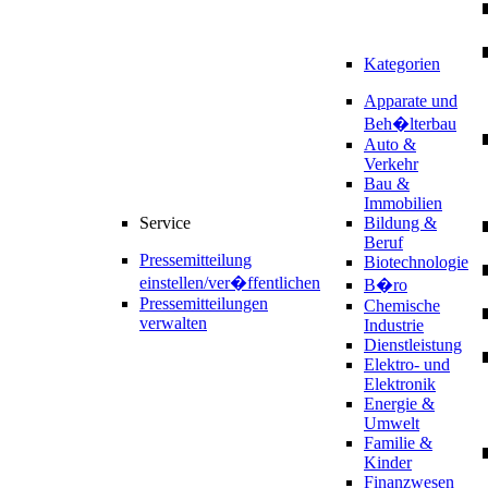
Kategorien
Apparate und
Beh�lterbau
Auto &
Verkehr
Bau &
Immobilien
Service
Bildung &
Beruf
Pressemitteilung
Biotechnologie
einstellen/ver�ffentlichen
B�ro
Pressemitteilungen
Chemische
verwalten
Industrie
Dienstleistung
Elektro- und
Elektronik
Energie &
Umwelt
Familie &
Kinder
Finanzwesen