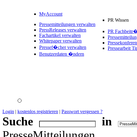
MyAccount
PR Wissen
Pressemitteilungen verwalten
PressReleases verwalten
PR Fachbeitr
Fachartikel verwalten
Pressemitteilu
Whitepaper verwalten
Pressekonferen
Pressef�cher verwalten
Pressearbeit Ti
Benutzerdaten �ndern
Login
|
kostenlos registrieren
|
Passwort vergessen ?
Suche
in
PresseMitteilungen