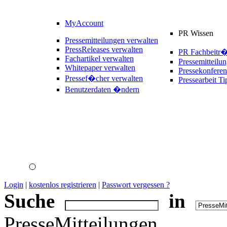
MyAccount
PR Wissen
Pressemitteilungen verwalten
PressReleases verwalten
PR Fachbeitr
Fachartikel verwalten
Pressemitteilu
Whitepaper verwalten
Pressekonferen
Pressef�cher verwalten
Pressearbeit Ti
Benutzerdaten �ndern
Login
|
kostenlos registrieren
|
Passwort vergessen ?
Suche
in
PresseMitteilungen