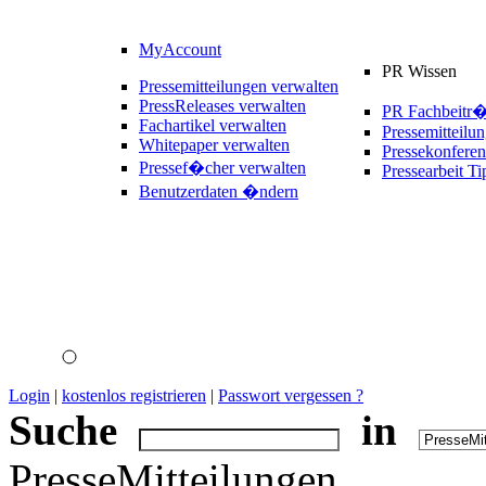
MyAccount
PR Wissen
Pressemitteilungen verwalten
PressReleases verwalten
PR Fachbeitr
Fachartikel verwalten
Pressemitteilu
Whitepaper verwalten
Pressekonferen
Pressef�cher verwalten
Pressearbeit Ti
Benutzerdaten �ndern
Login
|
kostenlos registrieren
|
Passwort vergessen ?
Suche
in
PresseMitteilungen