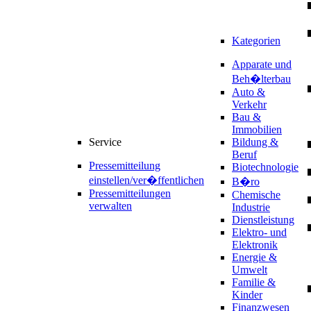
Kategorien
Apparate und
Beh�lterbau
Auto &
Verkehr
Bau &
Immobilien
Service
Bildung &
Beruf
Pressemitteilung
Biotechnologie
einstellen/ver�ffentlichen
B�ro
Pressemitteilungen
Chemische
verwalten
Industrie
Dienstleistung
Elektro- und
Elektronik
Energie &
Umwelt
Familie &
Kinder
Finanzwesen